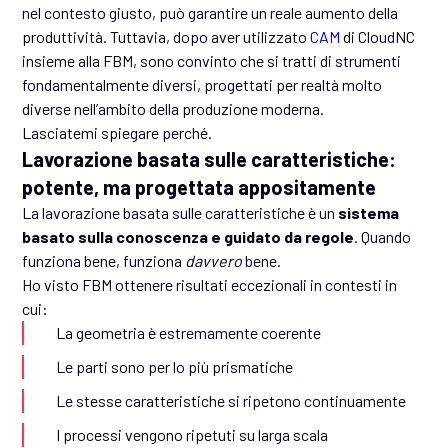
nel contesto giusto, può garantire un reale aumento della
produttività. Tuttavia, dopo aver utilizzato
CAM
di CloudNC
insieme alla FBM, sono convinto che si tratti di strumenti
fondamentalmente diversi, progettati per realtà molto
diverse nell’ambito della produzione moderna.
Lasciatemi spiegare perché.
Lavorazione basata sulle caratteristiche:
potente, ma progettata appositamente
La lavorazione basata sulle caratteristiche è un
sistema
basato sulla conoscenza e guidato da regole
. Quando
funziona bene, funziona
davvero
bene.
Ho visto FBM ottenere risultati eccezionali in contesti in
cui:
La geometria è estremamente coerente
Le parti sono per lo più prismatiche
Le stesse caratteristiche si ripetono continuamente
I processi vengono ripetuti su larga scala