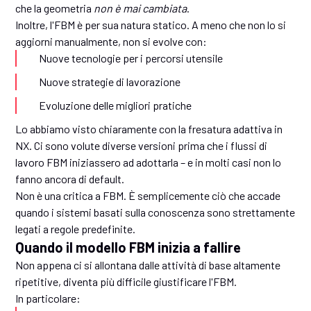
che la geometria
non è mai cambiata
.
Inoltre, l'FBM è per sua natura statico. A meno che non lo si
aggiorni manualmente, non si evolve con:
Nuove tecnologie per i percorsi utensile
Nuove strategie di lavorazione
Evoluzione delle migliori pratiche
Lo abbiamo visto chiaramente con la fresatura adattiva in
NX. Ci sono volute diverse versioni prima che i flussi di
lavoro FBM iniziassero ad adottarla – e in molti casi non lo
fanno ancora di default.
Non è una critica a FBM. È semplicemente ciò che accade
quando i sistemi basati sulla conoscenza sono strettamente
legati a regole predefinite.
Quando il modello FBM inizia a fallire
Non appena ci si allontana dalle attività di base altamente
ripetitive, diventa più difficile giustificare l'FBM.
In particolare: