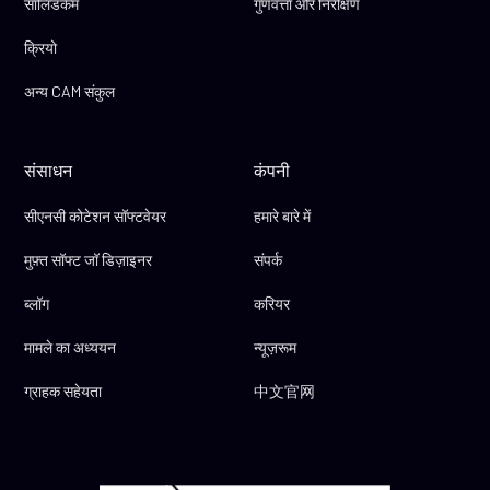
सॉलिडकैम
गुणवत्ता और निरीक्षण
क्रियो
अन्य CAM संकुल
संसाधन
कंपनी
सीएनसी कोटेशन सॉफ्टवेयर
हमारे बारे में
मुफ़्त सॉफ्ट जॉ डिज़ाइनर
संपर्क
ब्लॉग
करियर
मामले का अध्ययन
न्यूज़रूम
ग्राहक सहेयता
中文官网