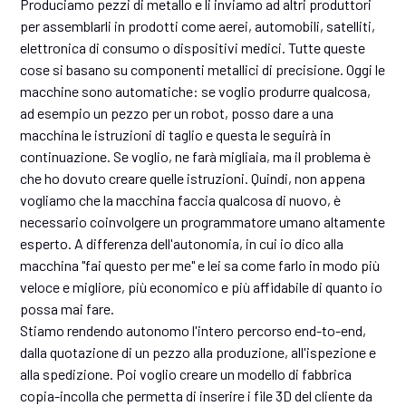
Produciamo pezzi di metallo e li inviamo ad altri produttori
per assemblarli in prodotti come aerei, automobili, satelliti,
elettronica di consumo o dispositivi medici. Tutte queste
cose si basano su componenti metallici di precisione. Oggi le
macchine sono automatiche: se voglio produrre qualcosa,
ad esempio un pezzo per un robot, posso dare a una
macchina le istruzioni di taglio e questa le seguirà in
continuazione. Se voglio, ne farà migliaia, ma il problema è
che ho dovuto creare quelle istruzioni. Quindi, non appena
vogliamo che la macchina faccia qualcosa di nuovo, è
necessario coinvolgere un programmatore umano altamente
esperto. A differenza dell'autonomia, in cui io dico alla
macchina "fai questo per me" e lei sa come farlo in modo più
veloce e migliore, più economico e più affidabile di quanto io
possa mai fare.
Stiamo rendendo autonomo l'intero percorso end-to-end,
dalla quotazione di un pezzo alla produzione, all'ispezione e
alla spedizione. Poi voglio creare un modello di fabbrica
copia-incolla che permetta di inserire i file 3D del cliente da