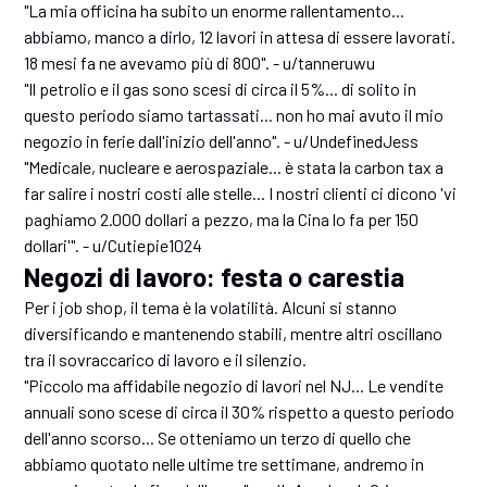
"La mia officina ha subito un enorme rallentamento...
abbiamo, manco a dirlo, 12 lavori in attesa di essere lavorati.
18 mesi fa ne avevamo più di 800". - u/tanneruwu
"Il petrolio e il gas sono scesi di circa il 5%... di solito in
questo periodo siamo tartassati... non ho mai avuto il mio
negozio in ferie dall'inizio dell'anno". - u/UndefinedJess
"Medicale, nucleare e aerospaziale... è stata la carbon tax a
far salire i nostri costi alle stelle... I nostri clienti ci dicono 'vi
paghiamo 2.000 dollari a pezzo, ma la Cina lo fa per 150
dollari'". - u/Cutiepie1024
Negozi di lavoro: festa o carestia
Per i job shop, il tema è la volatilità. Alcuni si stanno
diversificando e mantenendo stabili, mentre altri oscillano
tra il sovraccarico di lavoro e il silenzio.
"Piccolo ma affidabile negozio di lavori nel NJ... Le vendite
annuali sono scese di circa il 30% rispetto a questo periodo
dell'anno scorso... Se otteniamo un terzo di quello che
abbiamo quotato nelle ultime tre settimane, andremo in