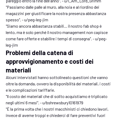
pareggio entro la fine dell'anno". - u/I_Am_Lord_Grimm
"Passiamo dalle palle al muro, alla noia e al riordino dei
magazzini per giustificare la nostra presenza abbastanza
spesso". - u/peg-leg-jim
"Siamo ancora abbastanza stabili... il nostro fab shop è
lento, ma è solo perché il nostro management non capisce
come fare offerte e stabilire i tempi di consegna". - u/peg-
leg-jim
Problemi della catena di
approvvigionamento e costi dei
materiali
Alcuni intervistati hanno sottolineato questioni che vanno
oltre la domanda, ovvero la disponibilità dei materiali, i costi
e le complicazioni tariffarie.
"Il costo dei materiali che di solito acquistiamo è triplicato
negli ultimi 6 mesi". - u/bshrewsbury10161979
"È la prima volta che i nostri macchinisti ci chiedono lavori,
invece di averne troppi e chiederci di fare preventivi fuori