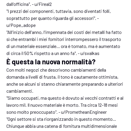
dall'officina". - u/Fireal2
"I prezzi dei componenti, tuttavia, sono diventati folli,
soprattutto per quanto riguarda gli accessori". -
u/Pope_adope
"All'inizio dell'anno, l'impennata dei costi dei metalli ha fatto
sì che entrambi i miei fornitori interrompessero il trasporto
di un materiale essenziale... ora è tornato, ma è aumentato
di circa il 50% rispetto a un anno fa". - u/svalkas
È questa la nuova normalità?
Con molti negozi che descrivono cambiamenti della
domanda a livelli di frusta, il tono è cautamente ottimista,
anche se alcuni si stanno chiaramente preparando a ulteriori
cambiamenti.
"Siamo occupati, ma questo è dovuto ai vecchi contratti e al
lavoro mil. Il nuovo materiale è morto. Tra circa 12-18 mesi
sono molto preoccupato". - u/PrometheanEngineer
"Ogni settore si sta riorganizzando in questo momento...
Chiunque abbia una catena di fornitura multidimensionale