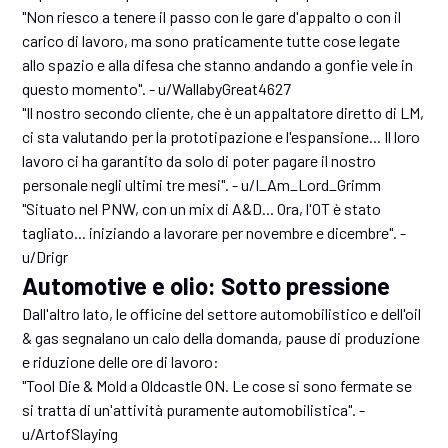
"Non riesco a tenere il passo con le gare d'appalto o con il
carico di lavoro, ma sono praticamente tutte cose legate
allo spazio e alla difesa che stanno andando a gonfie vele in
questo momento". - u/WallabyGreat4627
"Il nostro secondo cliente, che è un appaltatore diretto di LM,
ci sta valutando per la prototipazione e l'espansione... Il loro
lavoro ci ha garantito da solo di poter pagare il nostro
personale negli ultimi tre mesi". - u/I_Am_Lord_Grimm
"Situato nel PNW, con un mix di A&D... Ora, l'OT è stato
tagliato... iniziando a lavorare per novembre e dicembre". -
u/Drigr
Automotive e olio: Sotto pressione
Dall'altro lato, le officine del settore automobilistico e dell'oil
& gas segnalano un calo della domanda, pause di produzione
e riduzione delle ore di lavoro:
"Tool Die & Mold a Oldcastle ON. Le cose si sono fermate se
si tratta di un'attività puramente automobilistica". -
u/ArtofSlaying