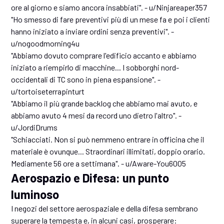
ore al giorno e siamo ancora insabbiati". - u/Ninjareaper357
"Ho smesso di fare preventivi più di un mese fa e poi i clienti
hanno iniziato a inviare ordini senza preventivi". -
u/nogoodmorning4u
"Abbiamo dovuto comprare l'edificio accanto e abbiamo
iniziato a riempirlo di macchine... I sobborghi nord-
occidentali di TC sono in piena espansione". -
u/tortoiseterrapinturt
"Abbiamo il più grande backlog che abbiamo mai avuto, e
abbiamo avuto 4 mesi da record uno dietro l'altro". -
u/JordiDrums
"Schiacciati. Non si può nemmeno entrare in officina che il
materiale è ovunque... Straordinari illimitati, doppio orario.
Mediamente 56 ore a settimana". - u/Aware-You6005
Aerospazio e Difesa: un punto
luminoso
I negozi del settore aerospaziale e della difesa sembrano
superare la tempesta e, in alcuni casi, prosperare: