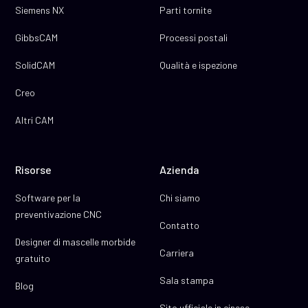
Siemens NX
Parti tornite
GibbsCAM
Processi postali
SolidCAM
Qualità e ispezione
Creo
Altri CAM
Risorse
Azienda
Software per la
Chi siamo
preventivazione CNC
Contatto
Designer di mascelle morbide
Carriera
gratuito
Sala stampa
Blog
Sito ufficiale in cinese