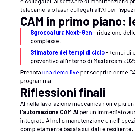
e collegateli al software di manutenzione pr
telecamera o laser collegati all'AI per l'isp
CAM in primo piano: l
Sgrossatura Next-Gen
- riduzione dell
complesse.
Stimatore dei tempi di ciclo
- tempi di 
preventivo all'interno di Mastercam 202
Prenota
una demo live
per scoprire come CA
programma.
Riflessioni finali
AI nella lavorazione meccanica non è più un 
l'automazione CAM AI
per un immediato aum
integrate AI nella manutenzione e nell'ispezi
completamente basata sui dati e resiliente. 