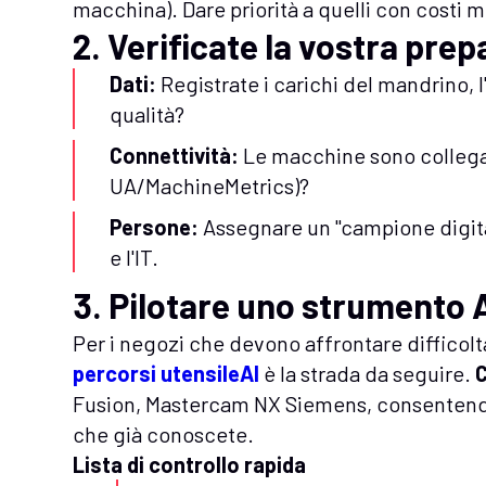
macchina). Dare priorità a quelli con costi mi
2. Verificate la vostra prep
Dati:
Registrate i carichi del mandrino, l'u
qualità?
Connettività:
Le macchine sono collega
UA/MachineMetrics)?
Persone:
Assegnare un "campione digital
e l'IT.
3. Pilotare uno strumento 
Per i negozi che devono affrontare diffico
percorsi utensileAI
è la strada da seguire.
Fusion, Mastercam NX Siemens, consentendovi
che già conoscete.
Lista di controllo rapida