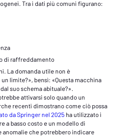
rogenei. Tra i dati più comuni figurano:
enza
uido di raffreddamento
mi. La domanda utile non è
 un limite?», bensì: «Questa macchina
 dal suo schema abituale?».
otrebbe attivarsi solo quando un
erche recenti dimostrano come ciò possa
ato da Springer nel 2025
ha utilizzato i
ore a basso costo e un modello di
e anomalie che potrebbero indicare