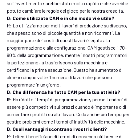
sull'investimento sarebbe stato molto rapido e che avrebbe
potuto cambiare le regole del gioco per la nostra crescita.
D: Come utilizzate CAM e in che modo vi è utile?
R
:
Lo utilizziamo per molti lavori di produzione su disegno,
che spesso sono di piccole quantità e non ricorrenti. La
maggior parte dei costi di questi lavori è legata alla
programmazione e alla configurazione. CAM gestisce il 70-
90% della programmazione, mentre i nostri programmatori
la perfezionano, la trasferiscono sulla macchina e
certificano la prima esecuzione. Questo ha aumentato di
almeno cinque volte il numero di lavori che possono
programmare in un giorno.
D: Che differenza ha fatto CAM per la tua attività?
R:
Ha ridotto i tempi di programmazione, permettendoci di
essere più competitivi sui prezzi quando è importante o di
aumentare i profitti su altri lavori. Ci dà anche più tempo per
gestire problemi come i tempi di inattività delle macchine.
D: Quali vantaggi riscontrano i vostri clienti?
R
:
I clienti beneficiano di tempi di consegna più brevi e di