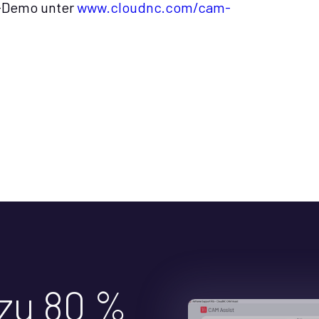
e-Demo unter
www.cloudnc.com/cam-
 zu 80 %