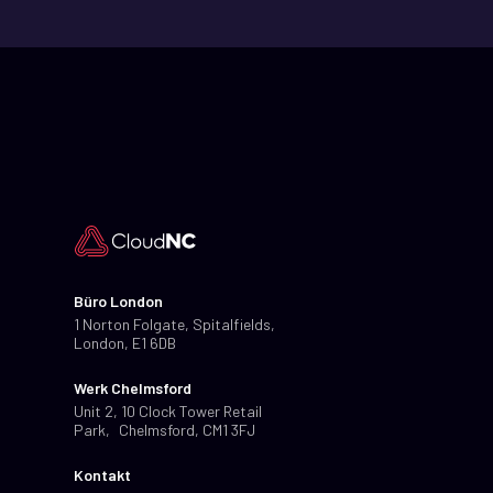
Büro London
1 Norton Folgate, Spitalfields,
London, E1 6DB
Werk Chelmsford
Unit 2, 10 Clock Tower Retail
Park, Chelmsford, CM1 3FJ
Kontakt