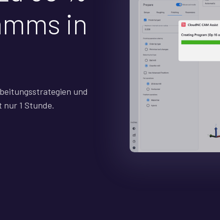
amms in
rbeitungsstrategien und
 nur 1 Stunde.