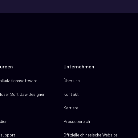
urcen
Unternehmen
lkulationssoftware
Über uns
loser Soft Jaw Designer
Kontakt
Karriere
udien
Pressebereich
nsupport
Offizielle chinesische Website