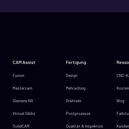
CAM Assist
Fertigung
Resso
Fusion
Design
CNC-Ka
Mastercam
Mehrachsig
Kosten
Siemens NX
Drehteile
Blog
Virtual Gibbs
Postprozesse
Fallst
SolidCAM
Qualität & Inspektion
Kunde