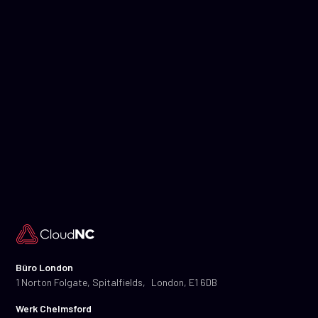
Büro London
1 Norton Folgate, Spitalfields, London, E1 6DB
Werk Chelmsford