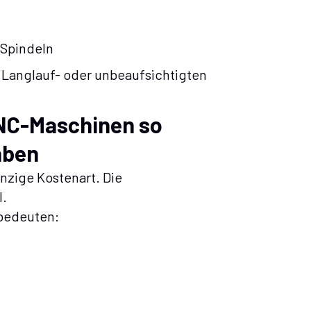
 Spindeln
 Langlauf- oder unbeaufsichtigten
CNC-Maschinen so
aben
inzige Kostenart. Die
l.
 bedeuten: