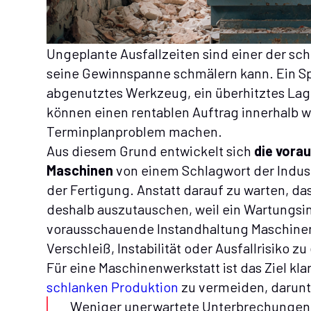
Ungeplante Ausfallzeiten sind einer der sc
seine Gewinnspanne schmälern kann. Ein Sp
abgenutztes Werkzeug, ein überhitztes Lage
können einen rentablen Auftrag innerhalb 
Terminplanproblem machen.
Aus diesem Grund entwickelt sich
die vora
Maschinen
von einem Schlagwort der Industr
der Fertigung. Anstatt darauf zu warten, das
deshalb auszutauschen, weil ein Wartungsint
vorausschauende Instandhaltung Maschine
Verschleiß, Instabilität oder Ausfallrisiko z
Für eine Maschinenwerkstatt ist das Ziel kla
schlanken Produktion
zu vermeiden, darunt
Weniger unerwartete Unterbrechungen