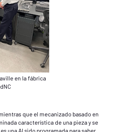
ville en la fábrica
udNC
, mientras que el mecanizado basado en
minada característica de una pieza y se
 es una AI sido programada para saber