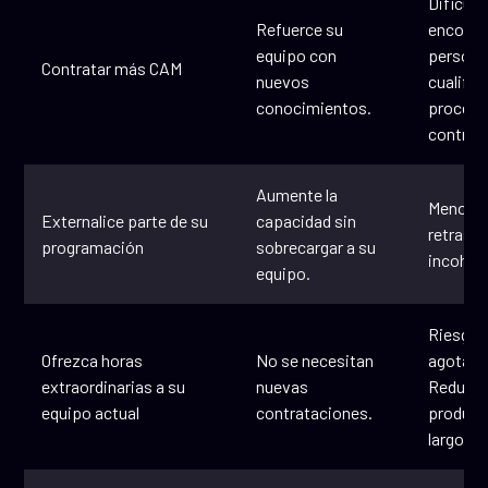
Dificult
Refuerce su
encontr
equipo con
persona
Contratar más CAM
nuevos
cualific
conocimientos.
proceso
contrat
Aumente la
Menos c
Externalice parte de su
capacidad sin
retrasos
programación
sobrecargar a su
incoher
equipo.
Riesgo 
Ofrezca horas
No se necesitan
agotami
extraordinarias a su
nuevas
Reducci
equipo actual
contrataciones.
product
largo pl