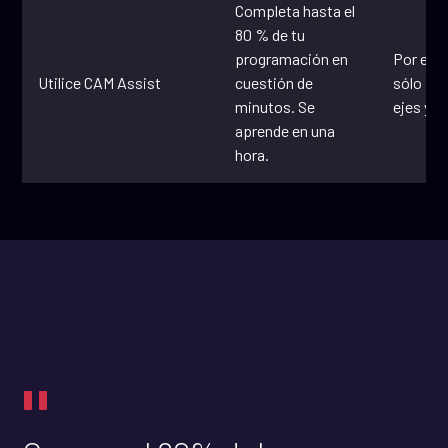
Completa hasta el
80 % de tu
programación en
Por el 
Utilice CAM Assist
cuestión de
sólo fre
minutos. Se
ejes y 3
aprende en una
hora.
"