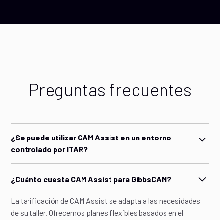
Preguntas frecuentes
¿Se puede utilizar CAM Assist en un entorno
controlado por ITAR?
Ofrecemos una opción de suscripción para ejecutar CAM
¿Cuánto cuesta CAM Assist para GibbsCAM?
Assist en un entorno seguro de AWS GovCloud, que cuenta
con controles de seguridad conformes al nivel ITAR y
La tarificación de CAM Assist se adapta a las necesidades
almacenamiento de datos en EE. UU. Sin embargo, la plena
de su taller. Ofrecemos planes flexibles basados en el
conformidad con ITAR requiere el registro ante el