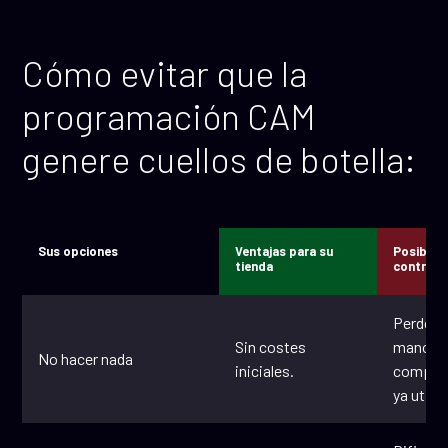
Cómo evitar que la
programación CAM
genere cuellos de botella:
Sus opciones
Ventajas para su
Posibles
tienda
contrapa
Perder t
Sin costes
manos 
No hacer nada
iniciales.
competi
ya utiliz