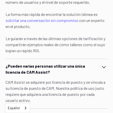
número de usuarios y el nivel de soporte requerido.
Departamento de Estado de EE. UU. y el cumplimiento de
sus regulaciones, lo cual sigue siendo responsabilidad del
La forma más rápida de encontrar la solución idónea es
taller de mecanizado.
solicitar una conversación sin compromiso
con un experto
en el producto.
Le guiarán a través de las últimas opciones de tarificación y
compartirán ejemplos reales de cómo talleres como el suyo
logran un rápido ROI.
¿Pueden varias personas utilizar una única
licencia de CAM Assist?
CAM Assist se adquiere por licencia de puesto y se vincula a
su licencia de puesto de CAM. Nuestra política de uso justo
requiere que adquiera una licencia de puesto por cada
usuario activo.
Español