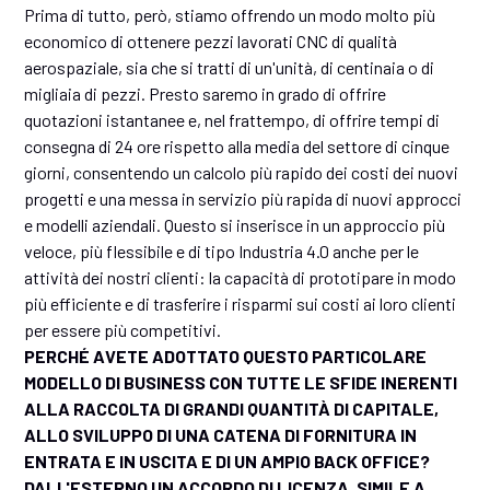
Prima di tutto, però, stiamo offrendo un modo molto più
economico di ottenere pezzi lavorati CNC di qualità
aerospaziale, sia che si tratti di un'unità, di centinaia o di
migliaia di pezzi. Presto saremo in grado di offrire
quotazioni istantanee e, nel frattempo, di offrire tempi di
consegna di 24 ore rispetto alla media del settore di cinque
giorni, consentendo un calcolo più rapido dei costi dei nuovi
progetti e una messa in servizio più rapida di nuovi approcci
e modelli aziendali. Questo si inserisce in un approccio più
veloce, più flessibile e di tipo Industria 4.0 anche per le
attività dei nostri clienti: la capacità di prototipare in modo
più efficiente e di trasferire i risparmi sui costi ai loro clienti
per essere più competitivi.
PERCHÉ AVETE ADOTTATO QUESTO PARTICOLARE
MODELLO DI BUSINESS CON TUTTE LE SFIDE INERENTI
ALLA RACCOLTA DI GRANDI QUANTITÀ DI CAPITALE,
ALLO SVILUPPO DI UNA CATENA DI FORNITURA IN
ENTRATA E IN USCITA E DI UN AMPIO BACK OFFICE?
DALL'ESTERNO UN ACCORDO DI LICENZA, SIMILE A