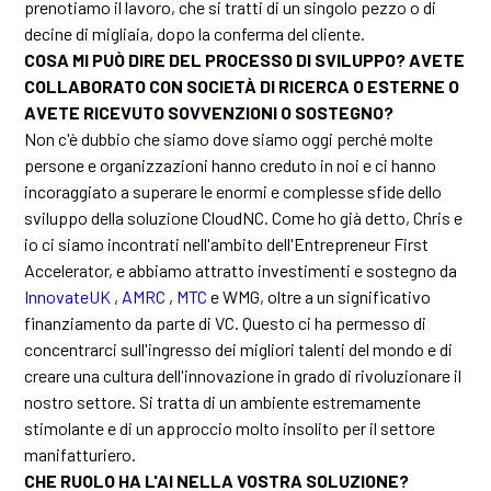
prenotiamo il lavoro, che si tratti di un singolo pezzo o di
decine di migliaia, dopo la conferma del cliente.
COSA MI PUÒ DIRE DEL PROCESSO DI SVILUPPO? AVETE
COLLABORATO CON SOCIETÀ DI RICERCA O ESTERNE O
AVETE RICEVUTO SOVVENZIONI O SOSTEGNO?
Non c'è dubbio che siamo dove siamo oggi perché molte
persone e organizzazioni hanno creduto in noi e ci hanno
incoraggiato a superare le enormi e complesse sfide dello
sviluppo della soluzione CloudNC. Come ho già detto, Chris e
io ci siamo incontrati nell'ambito dell'Entrepreneur First
Accelerator, e abbiamo attratto investimenti e sostegno da
InnovateUK
,
AMRC
,
MTC
e WMG, oltre a un significativo
finanziamento da parte di VC. Questo ci ha permesso di
concentrarci sull'ingresso dei migliori talenti del mondo e di
creare una cultura dell'innovazione in grado di rivoluzionare il
nostro settore. Si tratta di un ambiente estremamente
stimolante e di un approccio molto insolito per il settore
manifatturiero.
CHE RUOLO HA L'AI NELLA VOSTRA SOLUZIONE?