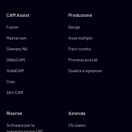
CAM Assist
Produzione
Fusion
Design
Mastercam
Asse multiplo
Siemens NX
Parti tornite
GibbsCAM
Processi postali
SolidCAM
Qualità e ispezione
Creo
Altri CAM
Risorse
Azienda
Software per la
Chi siamo
preventivazione CNC