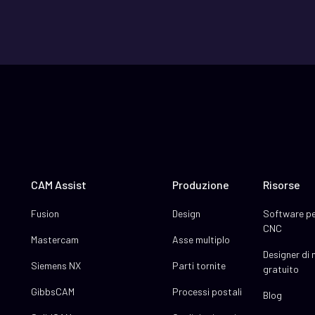
CAM Assist
Produzione
Risorse
Fusion
Design
Software pe
CNC
Mastercam
Asse multiplo
Designer di
Siemens NX
Parti tornite
gratuito
GibbsCAM
Processi postali
Blog