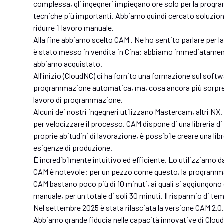
complessa, gli ingegneri impiegano ore solo per la progr
tecniche più importanti. Abbiamo quindi cercato soluzio
ridurre il lavoro manuale.
Alla fine abbiamo scelto CAM . Ne ho sentito parlare per 
è stato messo in vendita in Cina: abbiamo immediatamente
abbiamo acquistato.
All'inizio (CloudNC) ci ha fornito una formazione sul soft
programmazione automatica, ma, cosa ancora più sorprend
lavoro di programmazione.
Alcuni dei nostri ingegneri utilizzano Mastercam, altri NX
per velocizzare il processo. CAM dispone di una libreria d
proprie abitudini di lavorazione, è possibile creare una libr
esigenze di produzione.
È incredibilmente intuitivo ed efficiente. Lo utilizziamo 
CAM è notevole: per un pezzo come questo, la programma
CAM bastano poco più di 10 minuti, ai quali si aggiungono c
manuale, per un totale di soli 30 minuti. Il risparmio di t
Nel settembre 2025 è stata rilasciata la versione CAM 2.0
Abbiamo grande fiducia nelle capacità innovative di Cloud