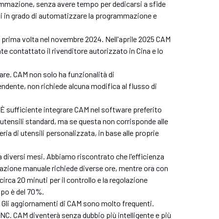
ammazione, senza avere tempo per dedicarsi a sfide
ni in grado di automatizzare la programmazione e
la prima volta nel novembre 2024. Nell'aprile 2025 CAM
 contattato il rivenditore autorizzato in Cina e lo
ware. CAM non solo ha funzionalità di
ente, non richiede alcuna modifica al flusso di
. È sufficiente integrare CAM nel software preferito
i utensili standard, ma se questa non corrisponde alle
eria di utensili personalizzata, in base alle proprie
da diversi mesi. Abbiamo riscontrato che l'efficienza
zione manuale richiede diverse ore, mentre ora con
irca 20 minuti per il controllo e la regolazione
empo è del 70%.
. Gli aggiornamenti di CAM sono molto frequenti.
NC. CAM diventerà senza dubbio più intelligente e più