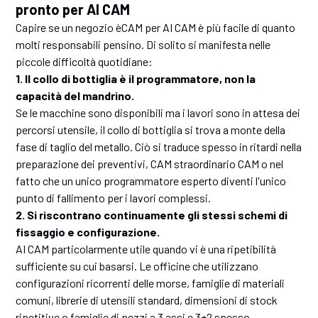
pronto per AI CAM
Capire se un negozio èCAM per AI CAM è più facile di quanto
molti responsabili pensino. Di solito si manifesta nelle
piccole difficoltà quotidiane:
1. Il collo di bottiglia è il programmatore, non la
capacità del mandrino.
Se le macchine sono disponibili ma i lavori sono in attesa dei
percorsi utensile, il collo di bottiglia si trova a monte della
fase di taglio del metallo. Ciò si traduce spesso in ritardi nella
preparazione dei preventivi, CAM straordinario CAM o nel
fatto che un unico programmatore esperto diventi l'unico
punto di fallimento per i lavori complessi.
2. Si riscontrano continuamente gli stessi schemi di
fissaggio e configurazione.
AI CAM particolarmente utile quando vi è una ripetibilità
sufficiente su cui basarsi. Le officine che utilizzano
configurazioni ricorrenti delle morse, famiglie di materiali
comuni, librerie di utensili standard, dimensioni di stock
ripetitive o famiglie di pezzi a 3 assi e 3+2 spesso