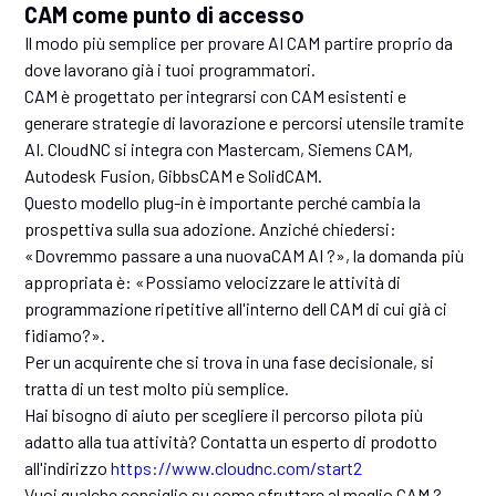
CAM come punto di accesso
Il modo più semplice per provare AI CAM partire proprio da
dove lavorano già i tuoi programmatori.
CAM è progettato per integrarsi con CAM esistenti e
generare strategie di lavorazione e percorsi utensile tramite
AI. CloudNC si integra con Mastercam, Siemens CAM,
Autodesk Fusion, GibbsCAM e SolidCAM.
Questo modello plug-in è importante perché cambia la
prospettiva sulla sua adozione. Anziché chiedersi:
«Dovremmo passare a una nuovaCAM AI ?», la domanda più
appropriata è: «Possiamo velocizzare le attività di
programmazione ripetitive all'interno dell CAM di cui già ci
fidiamo?».
Per un acquirente che si trova in una fase decisionale, si
tratta di un test molto più semplice.
Hai bisogno di aiuto per scegliere il percorso pilota più
adatto alla tua attività? Contatta un esperto di prodotto
all'indirizzo
https://www.cloudnc.com/start2
Vuoi qualche consiglio su come sfruttare al meglio CAM ?