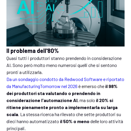
Il problema dell'80%
Quasi tutti i produttori stanno prendendo in considerazione
AI. Sono però molto meno numerosi quelli che si sentono
pronti a utilizzarla.
Da un sondaggio condotto da Redwood Software e riportato
da ManufacturingTomorrow nel 2026
è emerso che
il 98%
dei produttori sta valutando o prendendo in
considerazione l'automazione AI
, ma solo
il 20% si
ritiene pienamente pronto a implementarla su larga
scala
. La stessa ricerca ha rilevato che sette produttori su
dieci hanno automatizzato
il 50% o meno
delle loro attività
principali.