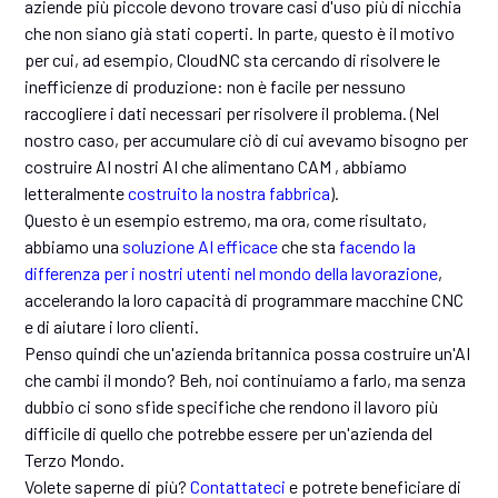
aziende più piccole devono trovare casi d'uso più di nicchia
che non siano già stati coperti. In parte, questo è il motivo
per cui, ad esempio, CloudNC sta cercando di risolvere le
inefficienze di produzione: non è facile per nessuno
raccogliere i dati necessari per risolvere il problema. (Nel
nostro caso, per accumulare ciò di cui avevamo bisogno per
costruire AI nostri AI che alimentano CAM , abbiamo
letteralmente
costruito la nostra fabbrica
).
Questo è un esempio estremo, ma ora, come risultato,
abbiamo una
soluzione AI efficace
che sta
facendo la
differenza per i nostri utenti nel mondo della lavorazione
,
accelerando la loro capacità di programmare macchine CNC
e di aiutare i loro clienti.
Penso quindi che un'azienda britannica possa costruire un'AI
che cambi il mondo? Beh, noi continuiamo a farlo, ma senza
dubbio ci sono sfide specifiche che rendono il lavoro più
difficile di quello che potrebbe essere per un'azienda del
Terzo Mondo.
Volete saperne di più?
Contattateci
e potrete beneficiare di