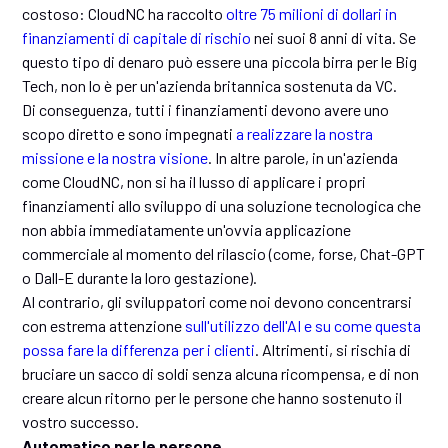
costoso: CloudNC ha raccolto
oltre 75 milioni di dollari in
finanziamenti di capitale di rischio
nei suoi 8 anni di vita. Se
questo tipo di denaro può essere una piccola birra per le Big
Tech, non lo è per un'azienda britannica sostenuta da VC.
Di conseguenza, tutti i finanziamenti devono avere uno
scopo diretto e sono impegnati
a realizzare la nostra
missione e la nostra visione
. In altre parole, in un'azienda
come CloudNC, non si ha il lusso di applicare i propri
finanziamenti allo sviluppo di una soluzione tecnologica che
non abbia immediatamente un'ovvia applicazione
commerciale al momento del rilascio (come, forse, Chat-GPT
o Dall-E durante la loro gestazione).
Al contrario, gli sviluppatori come noi devono concentrarsi
con estrema attenzione
sull'utilizzo dell'AI e su come questa
possa fare la differenza per i clienti
. Altrimenti, si rischia di
bruciare un sacco di soldi senza alcuna ricompensa, e di non
creare alcun ritorno per le persone che hanno sostenuto il
vostro successo.
Automatico per le persone