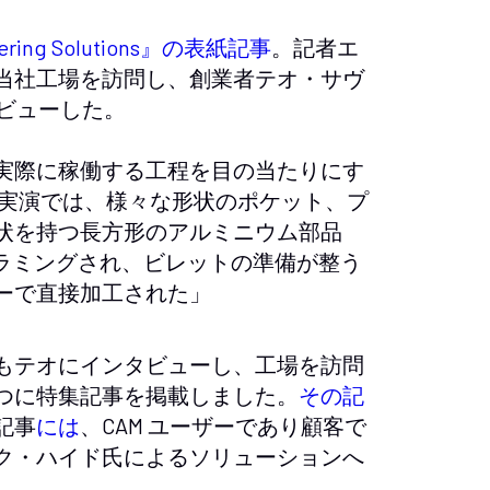
neering Solutions』の表紙記事
。記者エ
当社工場を訪問し、創業者テオ・サヴ
タビューした。
実際に稼働する工程を目の当たりにす
 実演では、様々な形状のポケット、プ
状を持つ長方形のアルミニウム部品
プログラミングされ、ビレットの準備が整う
ターで直接加工された」
もテオにインタビューし、工場を訪問
つに特集記事を掲載しました。
その記
記事
には
、CAM ユーザーであり顧客で
ク・ハイド氏によるソリューションへ