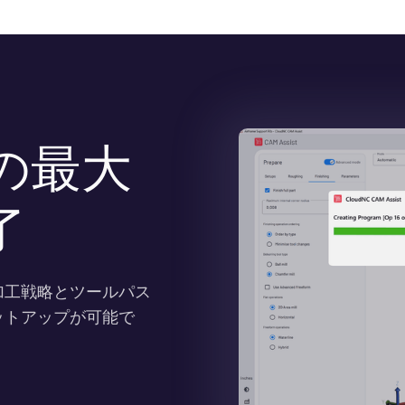
の最大
了
加工戦略とツールパス
ットアップが可能で