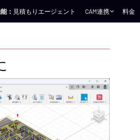
機能：
見積もりエージェント
CAM連携
料金
に