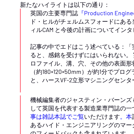
新たなハイライトは以下の通り：
英国の主要専門誌
『Production Engi
ド・ヒルがチェルムスフォードにある
ィルCAM と今後の計画についてイン
記事の中でエドはこう述べている：「
ると、感銘を受けずにはいられない。
ロファイル、溝、穴、その他の表面形
（約180×120×50mm）が約1分で
と、ハースVF-2立形マシニングセン
機械編集者のジャスティン・バーンズ
して英国を代表する製造業専門誌の一
事は雑誌本誌でご覧
いただけます
。本
あるハイド・エンジニアリングのマー
のフィードバックも含まれています。