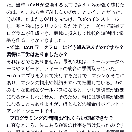
た。当時（CAM が登場する以前でさえ）私が強く感じた
のは、AI これら全てAI しないのか、ということだった。
その後、たまたまCAM を見つけ、Fusionインストール
し、基本的にはクリックするだけでした。それで部品プ
ログラムが作成でき、機械に投入して比較的短時間で良
品を作ることができました。
- では、CAM ワークフローにどう組み込んだのですか？
習得に苦労はありましたか？
それほどでもありません。最初の頃は、ツールデータベ
ースやスピード、フィードの統合に手間取っていた。
Fusion アプリを入れて実行するだけで、マシンがそこに
あり、マシンの拘束や制約をすべて把握している。3+2
のような複雑なツールパスになると、少し微調整が必要
になるかもしれません。そのため、時には微調整が必要
になることもありますが、ほとんどの場合はポイント・
アンド・シュートです。
- プログラミングの時間はどれくらい短縮できた？
正直なところ、先日ある顧客の仕事を請け負ったのです
が、部品はどれも非常に似通っていたものの、数百種類