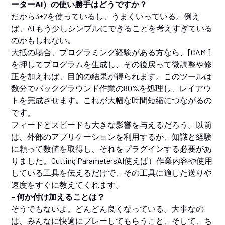
ーターAI）の使い勝手はどうですか？
だから3+2を使っているし、うまくいっている。例え
ば、AI もう少しシンプルにできることを考えすぎている
のかもしれない。
大抵の場合、プログラミング経験がある方なら、[CAM ]
を押してプログラムを生成し、その後戻って微調整や修
正を加えれば、目的の結果が得られます。このツールは
数分でバックグラウンド作業の80%を処理し、レイアウ
トを完成させます。これが大幅な時間短縮につながるの
です。
フィードとスピードも大きな影響を与えるだろう。以前
は、外部のアプリケーションを利用するか、知識と経験
に頼って数値を取得し、それをプラグインする必要があ
りました。Cutting ParametersAI使えば）作業内容や使用
している工具を伝えるだけで、その工具に適した送りや
速度をすぐに教えてくれます。
- 何か付け加えることは？
そうでもないよ。どんどん良くなっている。大事なの
は、みんなに快適にプレーしてもらうこと、そして、ち