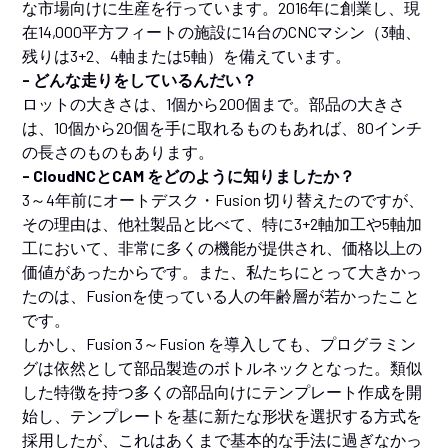
な市場向けに生産を行っています。2016年に創業し、現
在14,000平方フィートの施設に14台のCNCマシン（3軸、
残りは3+2、4軸または5軸）を備えています。
- どんな走りをしているんだい？
ロットの大きさは、1個から200個まで。部品の大きさ
は、10個から20個を手に取れるものもあれば、80インチ
の長さのものもあります。
- CloudNCとCAM をどのように知りましたか？
3～4年前にオートデスク・Fusion 切り替えたのですが、
その理由は、他社製品と比べて、特に3+2軸加工や5軸加
工において、非常に多くの機能が提供され、価格以上の
価値があったからです。また、私たちにとって大きかっ
たのは、Fusionを使っている人の年齢層が若かったこと
です。
しかし、Fusion 3～Fusion を導入しても、プログラミン
グは依然として部品製造のボトルネックとなった。類似
した特徴を持つ多くの部品向けにテンプレート作成を開
始し、テンプレートを基に新たな形状を選択する方式を
採用したが、これはあくまで基本的な手法に過ぎなかっ