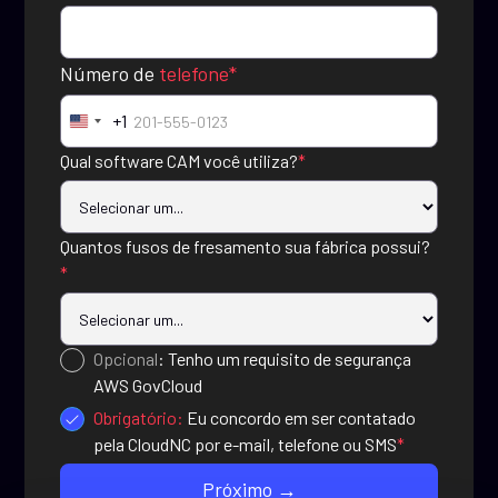
Número de
telefone*
+1
United
States
Qual software CAM você utiliza?
*
+1
Quantos fusos de fresamento sua fábrica possui?
*
Opcional
: Tenho um requisito de segurança
AWS GovCloud
Obrigatório:
Eu concordo em ser contatado
pela CloudNC por e-mail, telefone ou SMS
*