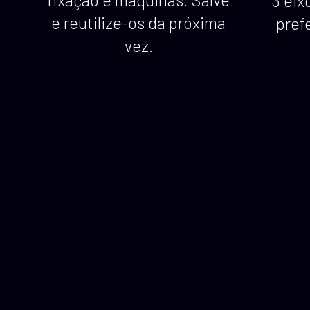
3 eix
e reutilize-os da próxima
pref
vez.