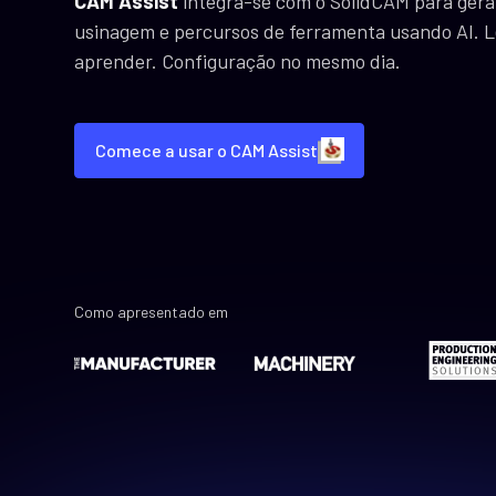
CAM Assist
integra-se com o SolidCAM para gera
usinagem e percursos de ferramenta usando AI. L
aprender. Configuração no mesmo dia.
Comece a usar o CAM Assist
Como apresentado em