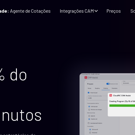
ade:
Agente de Cotações
Integrações CAM
Preços
So
% do
inutos