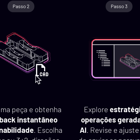
Passo 2
Passo 3
uma peça e obtenha
Explore
estratég
back instantâneo
operações gerada
nabilidade
. Escolha
AI
. Revise e ajuste