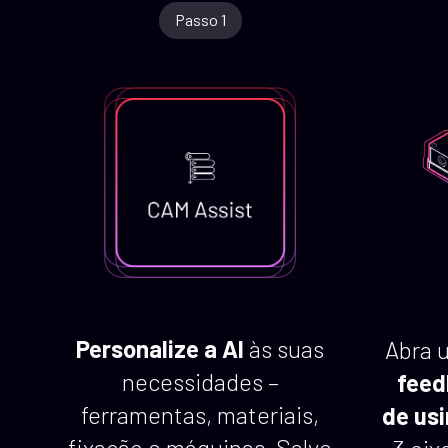
Passo 1
Personalize a AI
às suas
Abra 
necessidades –
feed
ferramentas, materiais,
de usi
fixação e máquinas. Salve