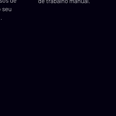
rsos de
de trabalho manual.
o seu
.