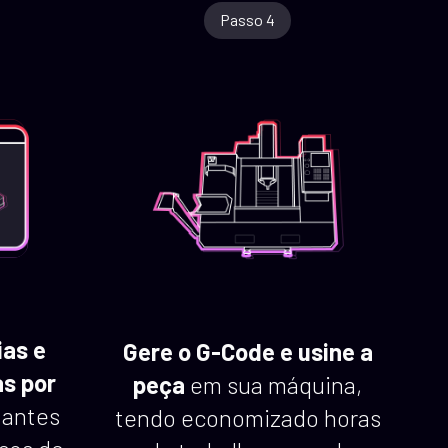
Passo 4
ias e
Gere o G-Code e usine a
s por
peça
em sua máquina,
 antes
tendo economizado horas