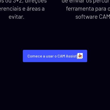
os ou 3+2, direções
de enviar os percu
erenciais e áreas a
ferramenta para 
evitar.
software CAM
Comece a usar o CAM Assist