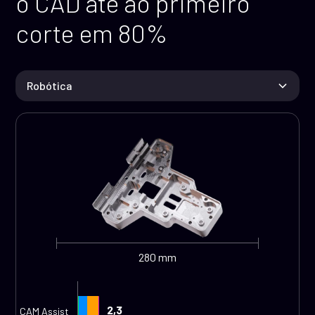
o CAD até ao primeiro
corte em 80%
Robótica
280 mm
2,3
CAM Assist