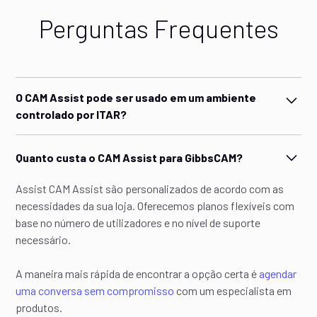
Perguntas Frequentes
O CAM Assist pode ser usado em um ambiente
controlado por ITAR?
Oferecemos uma opção de assinatura para executar o CAM
Quanto custa o CAM Assist para GibbsCAM?
Assist em um ambiente AWS GovCloud seguro, que possui
controles de segurança compatíveis com o nível ITAR e
Assist CAM Assist são personalizados de acordo com as
armazenamento de dados baseado nos EUA. No entanto, a
necessidades da sua loja. Oferecemos planos flexíveis com
conformidade total com o ITAR exige registro junto ao
base no número de utilizadores e no nível de suporte
Departamento de Estado dos EUA e adesão às suas
necessário.
regulamentações, o que permanece sob a responsabilidade
da oficina mecânica.
A maneira mais rápida de encontrar a opção certa é
agendar
uma conversa sem compromisso
com um especialista em
produtos.