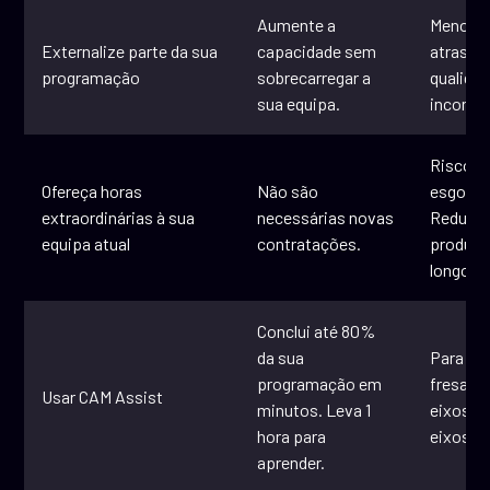
Aumente a
Menos c
Externalize parte da sua
capacidade sem
atrasos
programação
sobrecarregar a
qualida
sua equipa.
inconsi
Risco d
Ofereça horas
Não são
esgota
extraordinárias à sua
necessárias novas
Redução
equipa atual
contratações.
produti
longo p
Conclui até 80%
da sua
Para já,
programação em
fresage
Usar CAM Assist
minutos. Leva 1
eixos e 
hora para
eixos.
aprender.