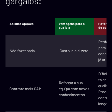
gargalos:
As suas opções
Vantagens para a
Potencia
sua loja
de comp
Perder t
para os
Não fazer nada
Custo inicial zero.
concorr
já utiliz
Difícil 
talento
Reforçar a sua
qualific
Contrate mais CAM
equipa com novos
Process
conhecimentos.
contrat
longo.