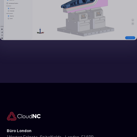
Büro London
1 Norton Folgate, Spitalfields, London, E1 6DB