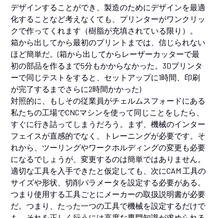
デザインすることができ、製造のためにデザインを最適
化することなど考えなくても、プリンターがワンクリッ
クで作ってくれます（樹脂が充填されている限り）。
箱から出してから最初のプリントまでは、信じられない
ほど簡単だ。(箱から出してからレーザーカッターで最
初の部品を作るまで5分もかからなかった。3Dプリンタ
ーで同じテストをすると、セットアップに1時間、印刷
が完了するまでさらに2時間かかった)
対照的に、もしその従業員がチェルムスフォードにある
私たちの工場でCNCマシンを使って同じことをしたら、
すぐに行き詰ってしまうだろう。まず、機械のインター
フェイスが直感的でなく、トレーニングが必要です。そ
れから、ツーリングやワークホルディングの変更も必要
になるでしょうが、変更するのは簡単ではありません。
適切な工具を入手できたと仮定しても、次にCAM 工具の
サイズや形状、切削パラメータを設定する必要がある。
つまり使用する工具ごとにメーカーの取扱説明書が必要
だ。つまり、たった一つの工具で機械を設定するだけで
も、それを正しく行うには高度な専門知識が求められる