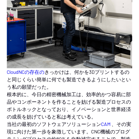
CloudNCの存在の
きっかけは、何かを3Dプリントするの
と同じくらい簡単に何でも製造できるようにしたいとい
う私の願望だった。
根本的に、今日の精密機械加工は、効率的かつ容易に部
品やコンポーネントを作ることを妨げる製造プロセスの
ボトルネックとなっており、イノベーションと世界経済
の成長を妨げていると私は考えている。
当社の最初のソフトウェアソリューション
CAM
、その実
現に向けた第一歩を象徴しています。CNC機械のプログ
ラミングプロセスの約80%を自動補完することで、製造