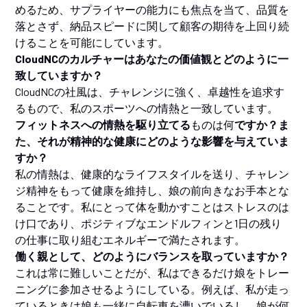
めるため、サプライヤーの能力にも焦点を当て、品質を
落とさず、納品スピードに関して顧客の期待を上回り続
けることを可能にしています。
CloudNCのカルチャーはあなたの価値観とどのように一
致していますか？
CloudNCの社風は、チャレンジに強く、卓越性を追求す
るもので、私のスポーツへの情熱と一致しています。
フィットネスへの情熱を駆り立てる
ものは何
ですか？ま
た、それが精神的な健康にどのような影響を与えていま
すか？
私の情熱は、健康的なライフスタイルを送り、チャレン
ジ精神をもって健康を維持し、娘の前向きなお手本とな
ることです。私にとって体を動かすことはストレスのは
け口であり、ポジティブなエンドルフィンと1日の残り
の仕事に取り組むエネルギーで満たされます。
働く親として、どのようにバランスを取っていますか？
これは常に難しいことだが、私はできるだけ娘をトレー
ニングに参加させるようにしている。例えば、私が走っ
ているときは娘も一緒に自転車を漕いでいるし、娘が何