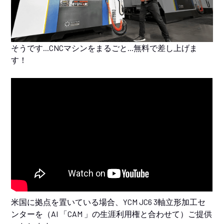
そうです...CNCマシンをまるごと...無料で差し上げま
す！
米国に拠点を置いている場合、YCM JC6 3軸立形加工セ
ンターを（AI 「CAM 」の生涯利用権と合わせて）ご提供