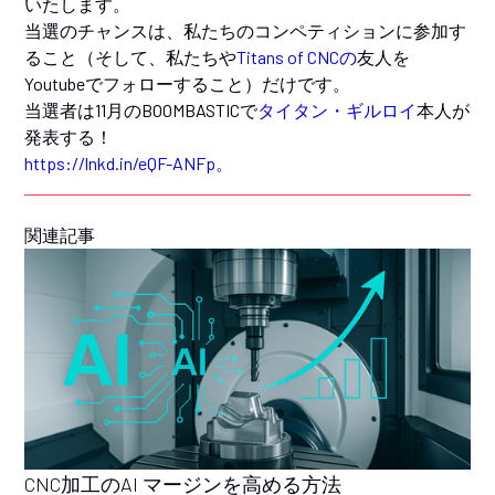
いたします。
当選のチャンスは、私たちのコンペティションに参加す
ること（そして、私たちや
Titans of CNCの
友人を
Youtubeでフォローすること）だけです。
当選者は11月のBOOMBASTICで
タイタン・ギルロイ
本人が
発表する！
https://lnkd.in/eQF-ANFp。
関連記事
CNC加工のAI マージンを高める方法