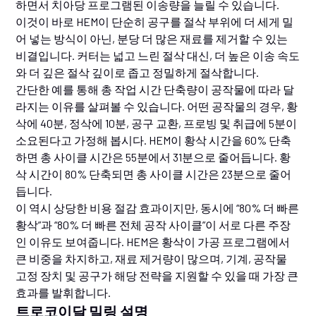
하면서 치아당 프로그램된 이송량을 늘릴 수 있습니다.
이것이 바로 HEM이 단순히 공구를 절삭 부위에 더 세게 밀
어 넣는 방식이 아닌, 분당 더 많은 재료를 제거할 수 있는
비결입니다. 커터는 넓고 느린 절삭 대신, 더 높은 이송 속도
와 더 깊은 절삭 깊이로 좁고 정밀하게 절삭합니다.
간단한 예를 통해 총 작업 시간 단축량이 공작물에 따라 달
라지는 이유를 살펴볼 수 있습니다. 어떤 공작물의 경우, 황
삭에 40분, 정삭에 10분, 공구 교환, 프로빙 및 취급에 5분이
소요된다고 가정해 봅시다. HEM이 황삭 시간을 60% 단축
하면 총 사이클 시간은 55분에서 31분으로 줄어듭니다. 황
삭 시간이 80% 단축되면 총 사이클 시간은 23분으로 줄어
듭니다.
이 역시 상당한 비용 절감 효과이지만, 동시에 “80% 더 빠른
황삭”과 “80% 더 빠른 전체 공작 사이클”이 서로 다른 주장
인 이유도 보여줍니다. HEM은 황삭이 가공 프로그램에서
큰 비중을 차지하고, 재료 제거량이 많으며, 기계, 공작물
고정 장치 및 공구가 해당 전략을 지원할 수 있을 때 가장 큰
효과를 발휘합니다.
트로코이달 밀링 설명