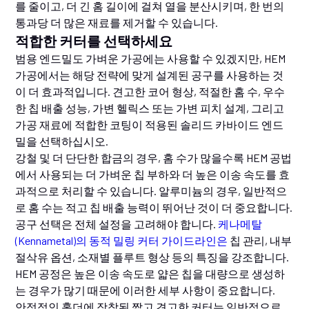
를 줄이고, 더 긴 홈 길이에 걸쳐 열을 분산시키며, 한 번의
통과당 더 많은 재료를 제거할 수 있습니다.
적합한 커터를 선택하세요
범용 엔드밀도 가벼운 가공에는 사용할 수 있겠지만, HEM
가공에서는 해당 전략에 맞게 설계된 공구를 사용하는 것
이 더 효과적입니다. 견고한 코어 형상, 적절한 홈 수, 우수
한 칩 배출 성능, 가변 헬릭스 또는 가변 피치 설계, 그리고
가공 재료에 적합한 코팅이 적용된 솔리드 카바이드 엔드
밀을 선택하십시오.
강철 및 더 단단한 합금의 경우, 홈 수가 많을수록 HEM 공법
에서 사용되는 더 가벼운 칩 부하와 더 높은 이송 속도를 효
과적으로 처리할 수 있습니다. 알루미늄의 경우, 일반적으
로 홈 수는 적고 칩 배출 능력이 뛰어난 것이 더 중요합니다.
공구 선택은 전체 설정을 고려해야 합니다.
케나메탈
(Kennametal)의 동적 밀링 커터 가이드라인은
칩 관리, 내부
절삭유 옵션, 소재별 플루트 형상 등의 특징을 강조합니다.
HEM 공정은 높은 이송 속도로 얇은 칩을 대량으로 생성하
는 경우가 많기 때문에 이러한 세부 사항이 중요합니다.
안정적인 홀더에 장착된 짧고 견고한 커터는 일반적으로