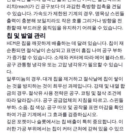
리치(reach)가 긴 공구보다 더 과감한 축방향 접촉을 견딜
수 있습니다. 가속도가 제한된 기계의 경우, 명목상 스핀들
출력이 충분해 보일지라도 작은 호를 그리거나 방향을 전
환할 때 부드러운 움직임을 유지하기 어려울 수 있습니다.
칩 및 발열 관리
HEM은 칩을 깨끗하게 배출하는 데 달려 있습니다. 칩이 재
순환되면 절삭날이 손상되고 표면이 흠집 나며 공구 부하
가 증가할 수 있습니다. 소재와 커터에 따라 에어 블라스트,
공구 관통형 냉각유 또는 고압 냉각유가 필요할 수 있습니
다.
알루미늄의 경우, 대개 칩을 제거하고 절삭날에 칩이 쌓이
는 것을 방지하는 것이 최우선 과제입니다. 강재 및 내열 합
금의 경우, 절삭유 사용 전략은 공구, 코팅 및 절삭 조건에
따라 달라집니다. 공구 공급업체의 지침을 따르고, 스핀들
부하, 소음, 칩 색상, 공구 마모 및 공작물 표면 마감을 확인
하여 가공 기계에서 그 효과를 검증하십시오.
깊은 포켓이나 슬롯에서는 칩 배출이 특히 중요합니다. 이
러한 가공 부위에서는 칩이 커터 근처에 갇혀 있을 수 있으