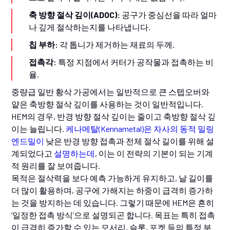
축 방향 절삭 깊이(ADOC):
공구가 중심선을 따라 얼마
나 깊게 절삭하는지를 나타냅니다.
칩 부하:
각 톱니가 제거하는 재료의 두께.
접촉각:
특정 지점에서 커터가 공작물과 접촉하는 비
율.
중량급 일반 황삭 가공에서는 일반적으로 큰 스텝오버와
얕은 축방향 절삭 깊이를 사용하는 것이 일반적입니다.
HEM의 경우, 반경 방향 절삭 깊이는 줄이고 축방향 절삭 깊
이는 늘립니다.
케나메탈(Kennametal)은 자사의 동적 밀링
엔드밀이
낮은 반경 방향 접촉과 전체 절삭 길이를 위해 설
계되었다고
설명하는데
, 이는 이 전략의 기본이 되는 기계
적 원리를 잘 보여줍니다.
목적은 절삭력을 보다 예측 가능하게 유지하고, 날 길이를
더 많이 활용하며, 공구에 가해지는 하중이 급격히 증가하
는 것을 방지하는 데 있습니다. 그렇기 때문에 HEM은 흔히
‘일정한 접촉 방식’으로 설명되곤 합니다. 목표는 특히 접촉
이 급격히 증가할 수 있는 모서리, 슬롯, 포켓 등의 특정 부