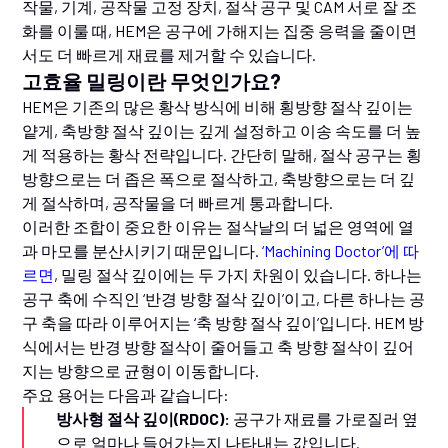
작물, 기계, 공작물 고정 장치, 절삭 공구 및 CAM 서로 잘 조
화를 이룰 때, HEM은 공구에 가해지는 집중 응력을 줄이면
서도 더 빠르게 재료를 제거할 수 있습니다.
고효율 밀링이란 무엇인가요?
HEM은 기존의 많은 황삭 방식에 비해 횡방향 절삭 깊이는
얕게, 축방향 절삭 깊이는 깊게 설정하고 이송 속도를 더 높
게 적용하는 황삭 전략입니다. 간단히 말해, 절삭 공구는 횡
방향으로는 더 좁은 폭으로 절삭하고, 축방향으로는 더 깊
게 절삭하며, 공작물을 더 빠르게 통과합니다.
이러한 조합이 중요한 이유는 절삭날의 더 넓은 영역에 열
과 마모를 분산시키기 때문입니다.
‘Machining Doctor’에 따
르면
, 밀링 절삭 깊이에는 두 가지 차원이 있습니다. 하나는
공구 축에 수직인 ‘반경 방향 절삭 깊이’이고, 다른 하나는 공
구 축을 따라 이루어지는 ‘축 방향 절삭 깊이’입니다. HEM 방
식에서는 반경 방향 절삭이 줄어들고 축 방향 절삭이 깊어
지는 방향으로 균형이 이동합니다.
주요 용어는 다음과 같습니다:
방사형 절삭 깊이(RDOC):
공구가 재료를 가로질러 옆
으로 얼마나 들어가는지 나타내는 값입니다.