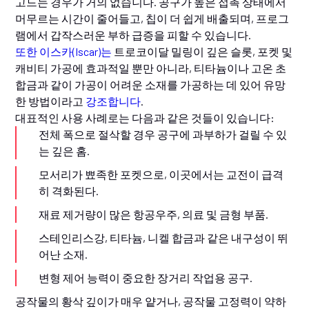
고드는 경우가 거의 없습니다. 공구가 높은 접촉 상태에서
머무르는 시간이 줄어들고, 칩이 더 쉽게 배출되며, 프로그
램에서 갑작스러운 부하 급증을 피할 수 있습니다.
또한 이스카(Iscar)는
트로코이달 밀링이 깊은 슬롯, 포켓 및
캐비티 가공에 효과적일 뿐만 아니라, 티타늄이나 고온 초
합금과 같이 가공이 어려운 소재를 가공하는 데 있어 유망
한 방법이라고
강조합니다
.
대표적인 사용 사례로는 다음과 같은 것들이 있습니다:
전체 폭으로 절삭할 경우 공구에 과부하가 걸릴 수 있
는 깊은 홈.
모서리가 뾰족한 포켓으로, 이곳에서는 교전이 급격
히 격화된다.
재료 제거량이 많은 항공우주, 의료 및 금형 부품.
스테인리스강, 티타늄, 니켈 합금과 같은 내구성이 뛰
어난 소재.
변형 제어 능력이 중요한 장거리 작업용 공구.
공작물의 황삭 깊이가 매우 얕거나, 공작물 고정력이 약하