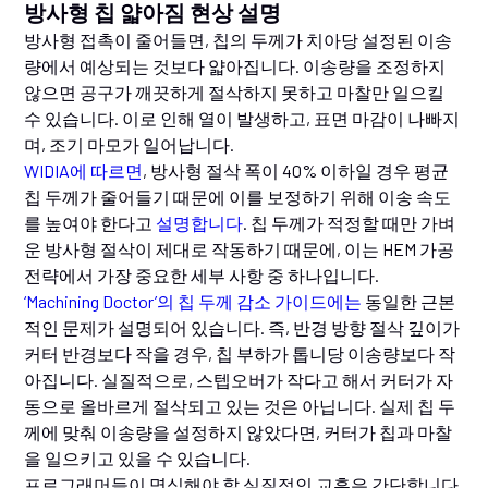
방사형 칩 얇아짐 현상 설명
방사형 접촉이 줄어들면, 칩의 두께가 치아당 설정된 이송
량에서 예상되는 것보다 얇아집니다. 이송량을 조정하지
않으면 공구가 깨끗하게 절삭하지 못하고 마찰만 일으킬
수 있습니다. 이로 인해 열이 발생하고, 표면 마감이 나빠지
며, 조기 마모가 일어납니다.
WIDIA에 따르면
, 방사형 절삭 폭이 40% 이하일 경우 평균
칩 두께가 줄어들기 때문에 이를 보정하기 위해 이송 속도
를 높여야 한다고
설명합니다
. 칩 두께가 적정할 때만 가벼
운 방사형 절삭이 제대로 작동하기 때문에, 이는 HEM 가공
전략에서 가장 중요한 세부 사항 중 하나입니다.
‘Machining Doctor’의 칩 두께 감소 가이드에는
동일한 근본
적인 문제가 설명되어 있습니다. 즉, 반경 방향 절삭 깊이가
커터 반경보다 작을 경우, 칩 부하가 톱니당 이송량보다 작
아집니다. 실질적으로, 스텝오버가 작다고 해서 커터가 자
동으로 올바르게 절삭되고 있는 것은 아닙니다. 실제 칩 두
께에 맞춰 이송량을 설정하지 않았다면, 커터가 칩과 마찰
을 일으키고 있을 수 있습니다.
프로그래머들이 명심해야 할 실질적인 교훈은 간단합니다.