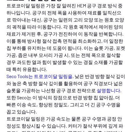
트로코이달 밀링은 가장 잘 알려진 HEM 공구 경로 방식 중
하나입니다. 공구의 전체 폭을 사용하여 재료를 일직선으
로 깎아내는 대신, 공구는 일련의 고리 모양 또는 원호 모양
의 궤적을 따라 이동합니다. 각 원호 궤적에서 제어된 양의
재료가 제거된 후, 공구가 전진하여 이 동작을 반복합니다.
이를 통해 방사형 절삭 접촉 면적을 최소화하고, 더 일정한
칩 부하를 유지하는 데 도움이 됩니다. 이는 슬롯 가공, 포켓
가공, 좁은 내부 모서리 가공 시, 또는 전체 폭으로 절삭할
경우 과도한 열과 힘이 발생할 수 있는 경질 소재를 가공할
때 특히 유용합니다.
Seco Tools는 트로코이달 밀링을
, 낮은 반경 방향 절삭 깊이
와 높은 축 방향 절삭 깊이를 활용하여 공구 직경보다 넓은
슬롯을 가공하는 나선형 공구 경로 전략으로
설명합니다
.
또한 Seco는 이 방식의 장점으로 반경 방향 칩 얇아짐, 더
빠른 이송 속도, 향상된 정밀도, 그리고 더 긴 공구 수명을
꼽고 있습니다.
트로코이달 밀링은 가공 속도는 물론 공구 수명과 공정 안
정성도 향상시킬 수 있습니다. 커터가 절삭 부위에 깊게 파