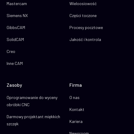
Mastercam
Wieloosiowość
Siemens NX
Części toczone
GibbsCAM
Procesy pocztowe
SolidCAM
Jakość i kontrola
Creo
Inne CAM
Zasoby
Firma
Oprogramowanie do wyceny
O nas
obróbki CNC
Kontakt
Darmowy projektant miękkich
Kariera
szczęk
Newsroom