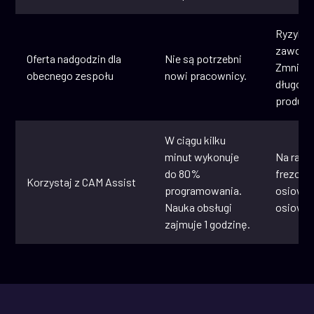
Ryzyko 
zawodo
Oferta nadgodzin dla
Nie są potrzebni
Zmniej
obecnego zespołu
nowi pracownicy.
długot
produkt
W ciągu kilku
minut wykonuje
Na razie
do 80%
frezowa
Korzystaj z CAM Assist
programowania.
osiowe 
Nauka obsługi
osiowe.
zajmuje 1 godzinę.