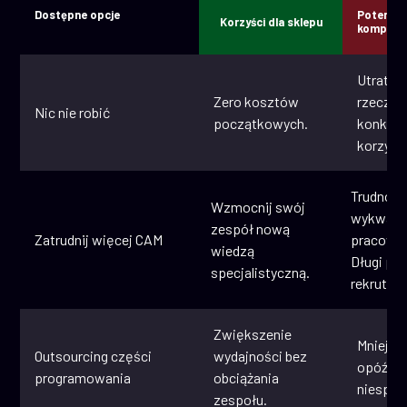
Dostępne opcje
Potencja
Korzyści dla sklepu
komprom
Utrata p
Zero kosztów
rzecz
Nic nie robić
początkowych.
konkure
korzysta
Trudno z
Wzmocnij swój
wykwali
zespół nową
Zatrudnij więcej CAM
pracown
wiedzą
Długi pr
specjalistyczną.
rekrutacj
Zwiększenie
Mniejsza
Outsourcing części
wydajności bez
opóźnien
programowania
obciążania
niespój
zespołu.