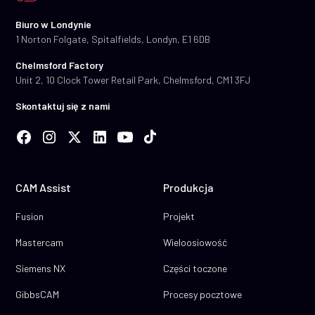
Biuro w Londynie
1 Norton Folgate, Spitalfields, Londyn, E1 6DB
Chelmsford Factory
Unit 2, 10 Clock Tower Retail Park, Chelmsford, CM1 3FJ
Skontaktuj się z nami
CAM Assist
Produkcja
Fusion
Projekt
Mastercam
Wieloosiowość
Siemens NX
Części toczone
GibbsCAM
Procesy pocztowe