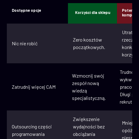
Dostępne opcje
Potencja
Korzyści dla sklepu
komprom
Utrata p
Zero kosztów
rzecz
Nic nie robić
początkowych.
konkure
korzysta
Trudno z
Wzmocnij swój
wykwali
zespół nową
Zatrudnij więcej CAM
pracown
wiedzą
Długi pr
specjalistyczną.
rekrutacj
Zwiększenie
Mniejsza
Outsourcing części
wydajności bez
opóźnien
programowania
obciążania
niespój