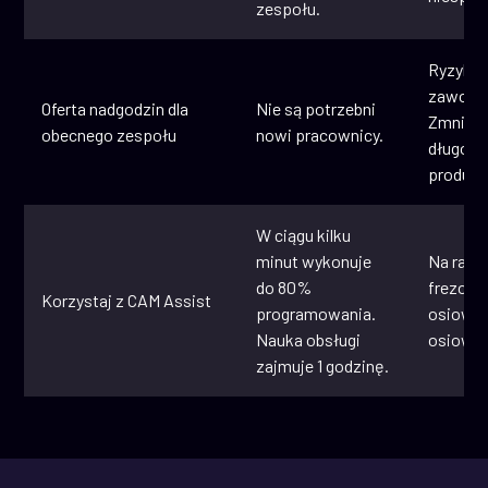
zespołu.
Ryzyko 
zawodo
Oferta nadgodzin dla
Nie są potrzebni
Zmniej
obecnego zespołu
nowi pracownicy.
długot
produkt
W ciągu kilku
minut wykonuje
Na razie
do 80%
frezowa
Korzystaj z CAM Assist
programowania.
osiowe 
Nauka obsługi
osiowe.
zajmuje 1 godzinę.