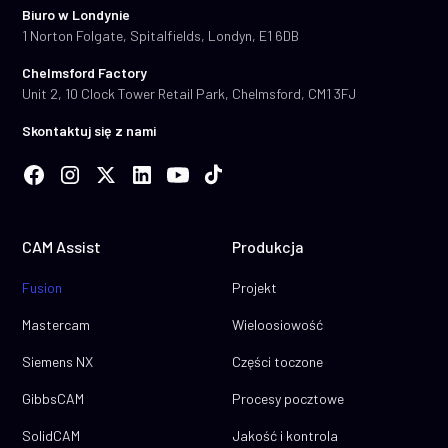
rozbudowywać tę bazę danych.
Biuro w Londynie
1 Norton Folgate, Spitalfields, Londyn, E1 6DB
Obróbka oparta na cechach jest znana z nieelastyczności i
Chelmsford Factory
trudności w konfiguracji. Jest najpopularniejsza w dużych
Unit 2, 10 Clock Tower Retail Park, Chelmsford, CM1 3FJ
operacjach produkcyjnych wytwarzających duże rodziny
podobnych komponentów – jest to przypadek użycia, w
Skontaktuj się z nami
którym sprawdza się doskonale. Rzadko spotyka się ją w
obszarze obróbki podwykonawczej.
CAM Assist nie wymaga konfiguracji ani obszernego
szkolenia, integrując się bezpośrednio z istniejącym
CAM Assist
Produkcja
pakietem CAM. Zawiera również potężne dodatkowe
Fusion
Projekt
funkcje, takie jak natychmiastowa estymacja czasu cyklu,
natychmiastowe generowanie mocowań oraz
Mastercam
Wieloosiowość
natychmiastowa optymalizacja posuwów i obrotów.
Siemens NX
Części toczone
GibbsCAM
Procesy pocztowe
SolidCAM
Jakość i kontrola