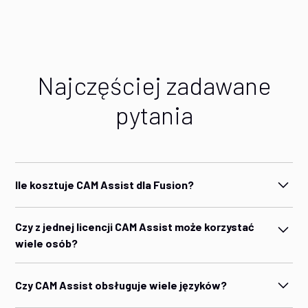
Najczęściej zadawane
pytania
Ile kosztuje CAM Assist dla Fusion?
Ceny CAM Assist są dostosowane do potrzeb Twojego
Czy z jednej licencji CAM Assist może korzystać
zakładu. Oferujemy elastyczne plany w oparciu o liczbę
wiele osób?
użytkowników i wymagany poziom wsparcia.
CAM Assist kupowany na licencję na stanowisko i
Najszybszym sposobem na znalezienie odpowiedniego
Czy CAM Assist obsługuje wiele języków?
dołączany do licencji CAM . Nasza polityka uczciwego
rozwiązania jest
umówienie się na niezobowiązującą
użytkowania wymaga, żebyś kupił stanowisko dla każdego