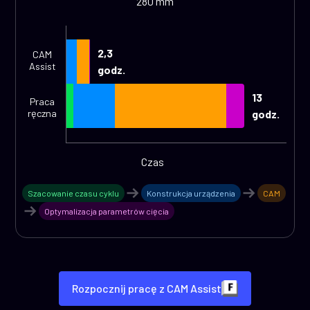
280 mm
2,3
CAM
Assist
godz.
13
Praca
ręczna
godz.
Czas
Szacowanie czasu cyklu
Konstrukcja urządzenia
CAM
Optymalizacja parametrów cięcia
Rozpocznij pracę z CAM Assist