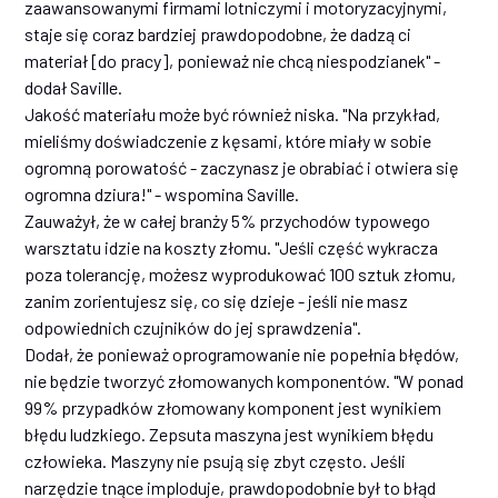
zaawansowanymi firmami lotniczymi i motoryzacyjnymi,
staje się coraz bardziej prawdopodobne, że dadzą ci
materiał [do pracy], ponieważ nie chcą niespodzianek" -
dodał Saville.
Jakość materiału może być również niska. "Na przykład,
mieliśmy doświadczenie z kęsami, które miały w sobie
ogromną porowatość - zaczynasz je obrabiać i otwiera się
ogromna dziura!" - wspomina Saville.
Zauważył, że w całej branży 5% przychodów typowego
warsztatu idzie na koszty złomu. "Jeśli część wykracza
poza tolerancję, możesz wyprodukować 100 sztuk złomu,
zanim zorientujesz się, co się dzieje - jeśli nie masz
odpowiednich czujników do jej sprawdzenia".
Dodał, że ponieważ oprogramowanie nie popełnia błędów,
nie będzie tworzyć złomowanych komponentów. "W ponad
99% przypadków złomowany komponent jest wynikiem
błędu ludzkiego. Zepsuta maszyna jest wynikiem błędu
człowieka. Maszyny nie psują się zbyt często. Jeśli
narzędzie tnące imploduje, prawdopodobnie był to błąd