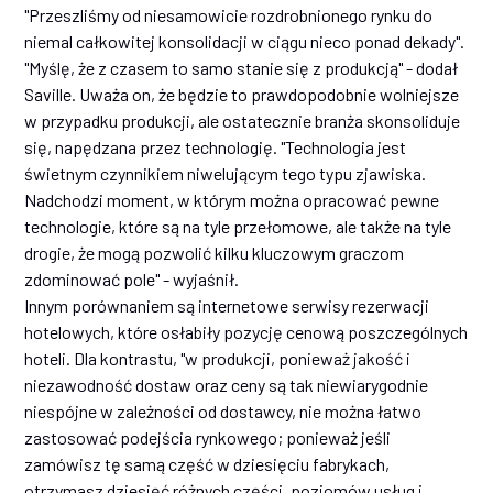
"Przeszliśmy od niesamowicie rozdrobnionego rynku do
niemal całkowitej konsolidacji w ciągu nieco ponad dekady".
"Myślę, że z czasem to samo stanie się z produkcją" - dodał
Saville. Uważa on, że będzie to prawdopodobnie wolniejsze
w przypadku produkcji, ale ostatecznie branża skonsoliduje
się, napędzana przez technologię. "Technologia jest
świetnym czynnikiem niwelującym tego typu zjawiska.
Nadchodzi moment, w którym można opracować pewne
technologie, które są na tyle przełomowe, ale także na tyle
drogie, że mogą pozwolić kilku kluczowym graczom
zdominować pole" - wyjaśnił.
Innym porównaniem są internetowe serwisy rezerwacji
hotelowych, które osłabiły pozycję cenową poszczególnych
hoteli. Dla kontrastu, "w produkcji, ponieważ jakość i
niezawodność dostaw oraz ceny są tak niewiarygodnie
niespójne w zależności od dostawcy, nie można łatwo
zastosować podejścia rynkowego; ponieważ jeśli
zamówisz tę samą część w dziesięciu fabrykach,
otrzymasz dziesięć różnych części, poziomów usług i