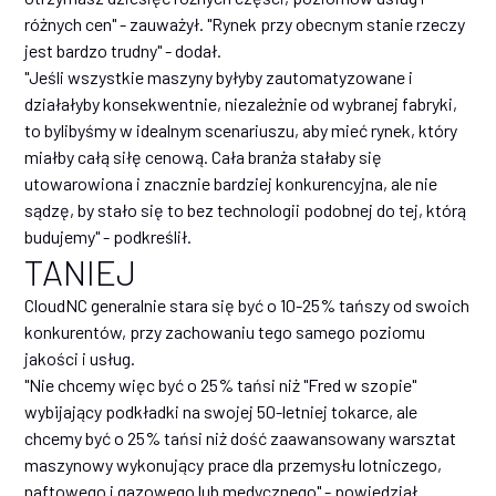
różnych cen" - zauważył. "Rynek przy obecnym stanie rzeczy
jest bardzo trudny" - dodał.
"Jeśli wszystkie maszyny byłyby zautomatyzowane i
działałyby konsekwentnie, niezależnie od wybranej fabryki,
to bylibyśmy w idealnym scenariuszu, aby mieć rynek, który
miałby całą siłę cenową. Cała branża stałaby się
utowarowiona i znacznie bardziej konkurencyjna, ale nie
sądzę, by stało się to bez technologii podobnej do tej, którą
budujemy" - podkreślił.
TANIEJ
CloudNC generalnie stara się być o 10-25% tańszy od swoich
konkurentów, przy zachowaniu tego samego poziomu
jakości i usług.
"Nie chcemy więc być o 25% tańsi niż "Fred w szopie"
wybijający podkładki na swojej 50-letniej tokarce, ale
chcemy być o 25% tańsi niż dość zaawansowany warsztat
maszynowy wykonujący prace dla przemysłu lotniczego,
naftowego i gazowego lub medycznego" - powiedział