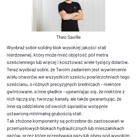
Theo Saville
Wyobraź sobie solidny blok wysokiej jakości stali
nierdzewnej, który może mieć objętość pół metra
sześciennego lub więcej i kosztować wiele tysięcy dolarów.
Teraz wyobraź sobie, że Twoim zadaniem jest wywiercenie
wielu otworów we wszystkich sześciu powierzchniach tego
sześcianu, o różnych precyzyjnych średnicach - niektóre
gwintowane, a inne gładkie - upewniając się, że niektóre z
nich łączą się, tworząc kanały, ale także gwarantując, że
inne są oddzielone od swoich sąsiadów wstępnie
ustawioną minimalną grubością stali.
Tak złożone komponenty są potrzebne do zastosowań w
przemysłowych blokach hydraulicznych lub mieszalnikach
gazów, przez które przepływają gazy lub płyny pod wysokim