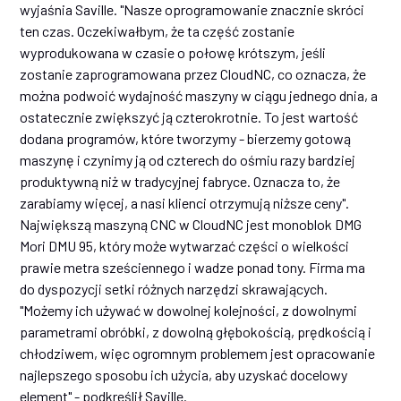
wyjaśnia Saville. "Nasze oprogramowanie znacznie skróci
ten czas. Oczekiwałbym, że ta część zostanie
wyprodukowana w czasie o połowę krótszym, jeśli
zostanie zaprogramowana przez CloudNC, co oznacza, że
można podwoić wydajność maszyny w ciągu jednego dnia, a
ostatecznie zwiększyć ją czterokrotnie. To jest wartość
dodana programów, które tworzymy - bierzemy gotową
maszynę i czynimy ją od czterech do ośmiu razy bardziej
produktywną niż w tradycyjnej fabryce. Oznacza to, że
zarabiamy więcej, a nasi klienci otrzymują niższe ceny".
Największą maszyną CNC w CloudNC jest monoblok DMG
Mori DMU 95, który może wytwarzać części o wielkości
prawie metra sześciennego i wadze ponad tony. Firma ma
do dyspozycji setki różnych narzędzi skrawających.
"Możemy ich używać w dowolnej kolejności, z dowolnymi
parametrami obróbki, z dowolną głębokością, prędkością i
chłodziwem, więc ogromnym problemem jest opracowanie
najlepszego sposobu ich użycia, aby uzyskać docelowy
element" - podkreślił Saville.