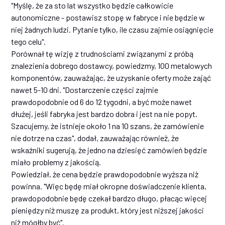
"Myślę, że za sto lat wszystko będzie całkowicie
autonomiczne - postawisz stopę w fabryce i nie będzie w
niej żadnych ludzi. Pytanie tylko, ile czasu zajmie osiągnięcie
tego celu".
Porównał tę wizję z trudnościami związanymi z próbą
znalezienia dobrego dostawcy, powiedzmy, 100 metalowych
komponentów, zauważając, że uzyskanie oferty może zająć
nawet 5-10 dni. "Dostarczenie części zajmie
prawdopodobnie od 6 do 12 tygodni, a być może nawet
dłużej, jeśli fabryka jest bardzo dobra i jest na nie popyt.
Szacujemy, że istnieje około 1 na 10 szans, że zamówienie
nie dotrze na czas", dodał, zauważając również, że
wskaźniki sugerują, że jedno na dziesięć zamówień będzie
miało problemy z jakością.
Powiedział, że cena będzie prawdopodobnie wyższa niż
powinna. "Więc będę miał okropne doświadczenie klienta,
prawdopodobnie będę czekał bardzo długo, płacąc więcej
pieniędzy niż muszę za produkt, który jest niższej jakości
niż mógłby być".