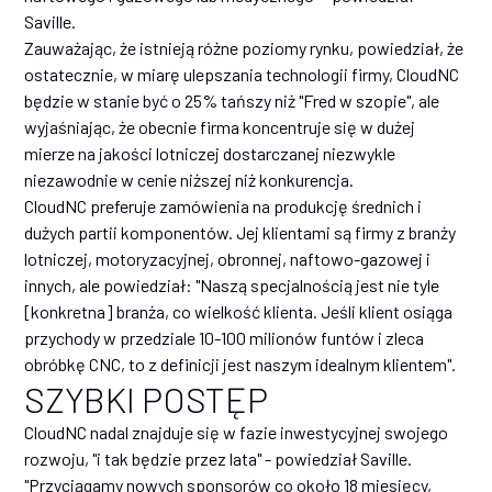
Saville.
Zauważając, że istnieją różne poziomy rynku, powiedział, że
ostatecznie, w miarę ulepszania technologii firmy, CloudNC
będzie w stanie być o 25% tańszy niż "Fred w szopie", ale
wyjaśniając, że obecnie firma koncentruje się w dużej
mierze na jakości lotniczej dostarczanej niezwykle
niezawodnie w cenie niższej niż konkurencja.
CloudNC preferuje zamówienia na produkcję średnich i
dużych partii komponentów. Jej klientami są firmy z branży
lotniczej, motoryzacyjnej, obronnej, naftowo-gazowej i
innych, ale powiedział: "Naszą specjalnością jest nie tyle
[konkretna] branża, co wielkość klienta. Jeśli klient osiąga
przychody w przedziale 10-100 milionów funtów i zleca
obróbkę CNC, to z definicji jest naszym idealnym klientem".
SZYBKI POSTĘP
CloudNC nadal znajduje się w fazie inwestycyjnej swojego
rozwoju, "i tak będzie przez lata" - powiedział Saville.
"Przyciągamy nowych sponsorów co około 18 miesięcy,