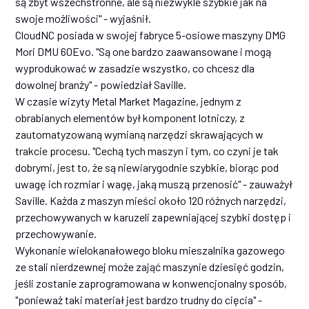
są zbyt wszechstronne, ale są niezwykle szybkie jak na
swoje możliwości" - wyjaśnił.
CloudNC posiada w swojej fabryce 5-osiowe maszyny DMG
Mori DMU 60Evo. "Są one bardzo zaawansowane i mogą
wyprodukować w zasadzie wszystko, co chcesz dla
dowolnej branży" - powiedział Saville.
W czasie wizyty Metal Market Magazine, jednym z
obrabianych elementów był komponent lotniczy, z
zautomatyzowaną wymianą narzędzi skrawających w
trakcie procesu. "Cechą tych maszyn i tym, co czyni je tak
dobrymi, jest to, że są niewiarygodnie szybkie, biorąc pod
uwagę ich rozmiar i wagę, jaką muszą przenosić" - zauważył
Saville. Każda z maszyn mieści około 120 różnych narzędzi,
przechowywanych w karuzeli zapewniającej szybki dostęp i
przechowywanie.
Wykonanie wielokanałowego bloku mieszalnika gazowego
ze stali nierdzewnej może zająć maszynie dziesięć godzin,
jeśli zostanie zaprogramowana w konwencjonalny sposób,
"ponieważ taki materiał jest bardzo trudny do cięcia" -