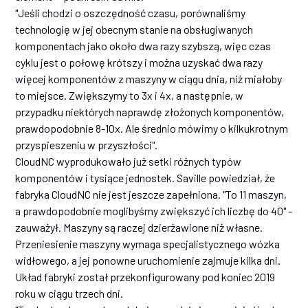
"Jeśli chodzi o oszczędność czasu, porównaliśmy
technologię w jej obecnym stanie na obsługiwanych
komponentach jako około dwa razy szybszą, więc czas
cyklu jest o połowę krótszy i można uzyskać dwa razy
więcej komponentów z maszyny w ciągu dnia, niż miałoby
to miejsce. Zwiększymy to 3x i 4x, a następnie, w
przypadku niektórych naprawdę złożonych komponentów,
prawdopodobnie 8-10x. Ale średnio mówimy o kilkukrotnym
przyspieszeniu w przyszłości".
CloudNC wyprodukowało już setki różnych typów
komponentów i tysiące jednostek. Saville powiedział, że
fabryka CloudNC nie jest jeszcze zapełniona. "To 11 maszyn,
a prawdopodobnie moglibyśmy zwiększyć ich liczbę do 40" -
zauważył. Maszyny są raczej dzierżawione niż własne.
Przeniesienie maszyny wymaga specjalistycznego wózka
widłowego, a jej ponowne uruchomienie zajmuje kilka dni.
Układ fabryki został przekonfigurowany pod koniec 2019
roku w ciągu trzech dni.