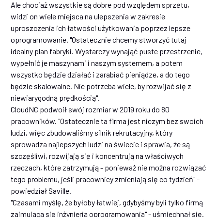
Ale chociaż wszystkie są dobre pod względem sprzętu,
widzi on wiele miejsca na ulepszenia w zakresie
uproszczenia ich łatwości użytkowania poprzez lepsze
oprogramowanie. "Ostatecznie chcemy stworzyć tutaj
idealny plan fabryki. Wystarczy wynająć puste przestrzenie,
wypełnić je maszynami i naszym systemem, a potem
wszystko będzie działać i zarabiać pieniądze, a do tego
będzie skalowalne. Nie potrzeba wiele, by rozwijać się z
niewiarygodną prędkością".
CloudNC podwoił swój rozmiar w 2019 roku do 80
pracowników. "Ostatecznie ta firma jest niczym bez swoich
ludzi, więc zbudowaliśmy silnik rekrutacyjny, który
sprowadza najlepszych ludzi na świecie i sprawia, że są
szczęśliwi, rozwijają się i koncentrują na właściwych
rzeczach, które zatrzymują - ponieważ nie można rozwiązać
tego problemu, jeśli pracownicy zmieniają się co tydzień" -
powiedział Saville.
"Czasami myślę, że byłoby łatwiej, gdybyśmy byli tylko firmą
zajmującą się inżynierią oprogramowania" - uśmiechnął się.