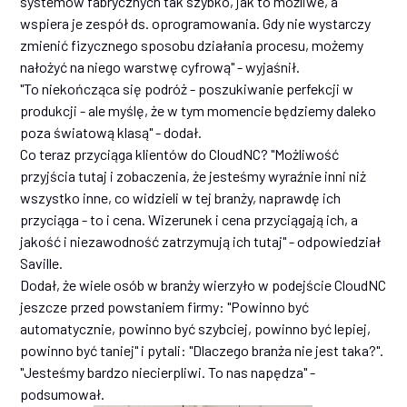
systemów fabrycznych tak szybko, jak to możliwe, a
wspiera je zespół ds. oprogramowania. Gdy nie wystarczy
zmienić fizycznego sposobu działania procesu, możemy
nałożyć na niego warstwę cyfrową" - wyjaśnił.
"To niekończąca się podróż - poszukiwanie perfekcji w
produkcji - ale myślę, że w tym momencie będziemy daleko
poza światową klasą" - dodał.
Co teraz przyciąga klientów do CloudNC? "Możliwość
przyjścia tutaj i zobaczenia, że jesteśmy wyraźnie inni niż
wszystko inne, co widzieli w tej branży, naprawdę ich
przyciąga - to i cena. Wizerunek i cena przyciągają ich, a
jakość i niezawodność zatrzymują ich tutaj" - odpowiedział
Saville.
Dodał, że wiele osób w branży wierzyło w podejście CloudNC
jeszcze przed powstaniem firmy: "Powinno być
automatycznie, powinno być szybciej, powinno być lepiej,
powinno być taniej" i pytali: "Dlaczego branża nie jest taka?".
"Jesteśmy bardzo niecierpliwi. To nas napędza" -
podsumował.