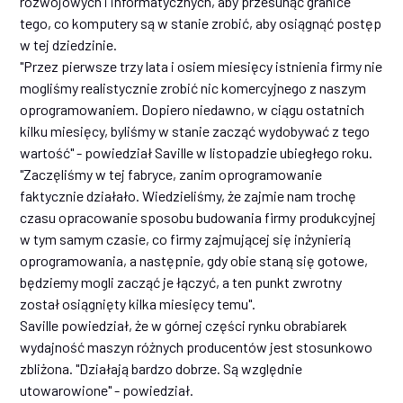
rozwojowych i informatycznych, aby przesunąć granice
tego, co komputery są w stanie zrobić, aby osiągnąć postęp
w tej dziedzinie.
"Przez pierwsze trzy lata i osiem miesięcy istnienia firmy nie
mogliśmy realistycznie zrobić nic komercyjnego z naszym
oprogramowaniem. Dopiero niedawno, w ciągu ostatnich
kilku miesięcy, byliśmy w stanie zacząć wydobywać z tego
wartość" - powiedział Saville w listopadzie ubiegłego roku.
"Zaczęliśmy w tej fabryce, zanim oprogramowanie
faktycznie działało. Wiedzieliśmy, że zajmie nam trochę
czasu opracowanie sposobu budowania firmy produkcyjnej
w tym samym czasie, co firmy zajmującej się inżynierią
oprogramowania, a następnie, gdy obie staną się gotowe,
będziemy mogli zacząć je łączyć, a ten punkt zwrotny
został osiągnięty kilka miesięcy temu".
Saville powiedział, że w górnej części rynku obrabiarek
wydajność maszyn różnych producentów jest stosunkowo
zbliżona. "Działają bardzo dobrze. Są względnie
utowarowione" - powiedział.