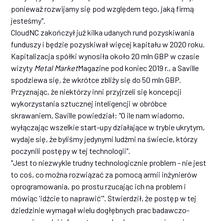
ponieważ rozwijamy się pod względem tego, jaką firmą
jesteśmy".
CloudNC zakończył już kilka udanych rund pozyskiwania
funduszy i będzie pozyskiwał więcej kapitału w 2020 roku.
Kapitalizacja spółki wynosiła około 20 mln GBP w czasie
wizyty
Metal Market
Magazine pod koniec 2019 r., a Saville
spodziewa się, że wkrótce zbliży się do 50 mln GBP.
Przyznając, że niektórzy inni przyjrzeli się koncepcji
wykorzystania sztucznej inteligencji w obróbce
skrawaniem, Saville powiedział: "O ile nam wiadomo,
wyłączając wszelkie start-upy działające w trybie ukrytym,
wydaje się, że byliśmy jedynymi ludźmi na świecie, którzy
poczynili postępy w tej technologii".
"Jest to niezwykle trudny technologicznie problem - nie jest
to coś, co można rozwiązać za pomocą armii inżynierów
oprogramowania, po prostu rzucając ich na problem i
mówiąc 'idźcie to naprawić'". Stwierdził, że postęp w tej
dziedzinie wymagał wielu dogłębnych prac badawczo-