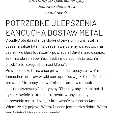
CAM firmy, jak i jako komercyjny
dostawca elementów
metalowych.
POTRZEBNE ULEPSZENIA
ŁAŃCUCHA DOSTAW METALI
CloudNC obrabia standardowe stopy aluminium i stali, a
czasami także tytan. "Z czasem wejdziemy w nadstopy na
bazie niklu klasy lotniczej" - powiedział Saville, zauważając,
że firma obrabia również miedź i mosiądz. "Ostatecznie
chodzi o to, czego chcą nasi klienci".
Powiedział, że firma chce prowadzić interesy ze swoim
łańcuchem dostaw w taki sam sposób, w jaki CloudNC chce
prowadzić interesy ze swoimi klientami - w sposób
zautomatyzowany i elastyczny. "Chcemy, aby zakup metali
był całkowicie skutecznie utowarowiony, tak aby
kupowanie metalu było jak kupowanie czegoś na Amazon.
Wiem, że się pojawi. Wiem, że cena jest bardzo dobra. Wiem
też, że jakość będzie doskonała".