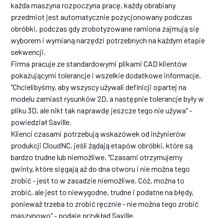
każda maszyna rozpoczyna pracę, każdy obrabiany
przedmiot jest automatycznie pozycjonowany podczas
obróbki, podczas gdy zrobotyzowane ramiona zajmują się
wyborem i wymianą narzędzi potrzebnych na każdym etapie
sekwencji.
Firma pracuje ze standardowymi plikami CAD klientów
pokazującymi tolerancje i wszelkie dodatkowe informacje.
"Chcielibyśmy, aby wszyscy używali definicji opartej na
modelu zamiast rysunków 2D, a następnie tolerancje były w
pliku 3D, ale nikt tak naprawdę jeszcze tego nie używa" -
powiedział Saville.
Klienci czasami potrzebują wskazówek od inżynierów
produkcji CloudNC, jeśli żądają etapów obróbki, które są
bardzo trudne lub niemożliwe. "Czasami otrzymujemy
gwinty, które sięgają aż do dna otworu i nie można tego
zrobić - jest to w zasadzie niemożliwe. Cóż, można to
zrobić, ale jest to niewygodne, trudne i podatne na błędy,
ponieważ trzeba to zrobić ręcznie - nie można tego zrobić
maszynowo" - podaje przykład Saville.