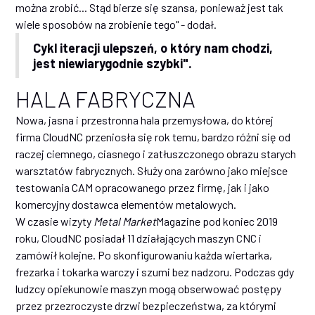
można zrobić... Stąd bierze się szansa, ponieważ jest tak
wiele sposobów na zrobienie tego" - dodał.
Cykl iteracji ulepszeń, o który nam chodzi,
jest niewiarygodnie szybki".
HALA FABRYCZNA
Nowa, jasna i przestronna hala przemysłowa, do której
firma CloudNC przeniosła się rok temu, bardzo różni się od
raczej ciemnego, ciasnego i zatłuszczonego obrazu starych
warsztatów fabrycznych. Służy ona zarówno jako miejsce
testowania CAM opracowanego przez firmę, jak i jako
komercyjny dostawca elementów metalowych.
W czasie wizyty
Metal Market
Magazine pod koniec 2019
roku, CloudNC posiadał 11 działających maszyn CNC i
zamówił kolejne. Po skonfigurowaniu każda wiertarka,
frezarka i tokarka warczy i szumi bez nadzoru. Podczas gdy
ludzcy opiekunowie maszyn mogą obserwować postępy
przez przezroczyste drzwi bezpieczeństwa, za którymi