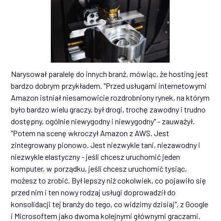
Narysował paralelę do innych branż, mówiąc, że hosting jest
bardzo dobrym przykładem. "Przed usługami internetowymi
Amazon istniał niesamowicie rozdrobniony rynek, na którym
było bardzo wielu graczy, był drogi, trochę zawodny i trudno
dostępny, ogólnie niewygodny i niewygodny" - zauważył.
"Potem na scenę wkroczył Amazon z AWS. Jest
zintegrowany pionowo. Jest niezwykle tani, niezawodny i
niezwykle elastyczny - jeśli chcesz uruchomić jeden
komputer, w porządku, jeśli chcesz uruchomić tysiąc,
możesz to zrobić. Był lepszy niż cokolwiek, co pojawiło się
przed nim i ten nowy rodzaj usługi doprowadził do
konsolidacji tej branży do tego, co widzimy dzisiaj", z Google
i Microsoftem jako dwoma kolejnymi głównymi graczami.