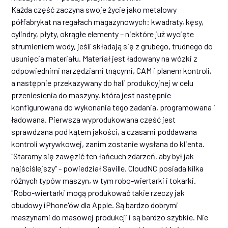
Każda część zaczyna swoje życie jako metalowy
półfabrykat na regałach magazynowych: kwadraty, kęsy,
cylindry, płyty, okrągłe elementy – niektóre już wycięte
strumieniem wody, jeśli składają się z grubego, trudnego do
usunięcia materiału. Materiał jest ładowany na wózki z
odpowiednimi narzędziami tnącymi, CAM i planem kontroli,
a następnie przekazywany do hali produkcyjnej w celu
przeniesienia do maszyny, która jest następnie
konfigurowana do wykonania tego zadania, programowana i
ładowana. Pierwsza wyprodukowana część jest
sprawdzana pod kątem jakości, a czasami poddawana
kontroli wyrywkowej, zanim zostanie wysłana do klienta.
"Staramy się zawęzić ten łańcuch zdarzeń, aby był jak
najściślejszy" - powiedział Saville. CloudNC posiada kilka
różnych typów maszyn, w tym robo-wiertarki i tokarki.
"Robo-wiertarki mogą produkować takie rzeczy jak
obudowy iPhone'ów dla Apple. Są bardzo dobrymi
maszynami do masowej produkcji i są bardzo szybkie. Nie