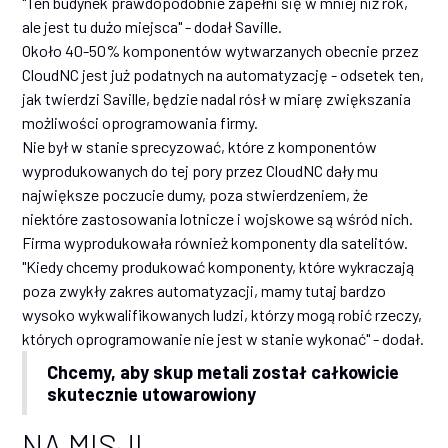
"Ten budynek prawdopodobnie zapełni się w mniej niż rok,
ale jest tu dużo miejsca" - dodał Saville.
Około 40-50% komponentów wytwarzanych obecnie przez
CloudNC jest już podatnych na automatyzację - odsetek ten,
jak twierdzi Saville, będzie nadal rósł w miarę zwiększania
możliwości oprogramowania firmy.
Nie był w stanie sprecyzować, które z komponentów
wyprodukowanych do tej pory przez CloudNC dały mu
największe poczucie dumy, poza stwierdzeniem, że
niektóre zastosowania lotnicze i wojskowe są wśród nich.
Firma wyprodukowała również komponenty dla satelitów.
"Kiedy chcemy produkować komponenty, które wykraczają
poza zwykły zakres automatyzacji, mamy tutaj bardzo
wysoko wykwalifikowanych ludzi, którzy mogą robić rzeczy,
których oprogramowanie nie jest w stanie wykonać" - dodał.
Chcemy, aby skup metali został całkowicie
skutecznie utowarowiony
NA MISJI