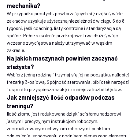
mechanika?
W przypadku prostych, powtarzających się części, wiele
zakładów uzyskuje użyteczną niezależność w ciągu 6 do 8
tygodni, jeśli coaching, listy kontrolne i standaryzacja są
spójne. Pełne szkolenie przekrojowe trwa dłużej, więc
wczesne zwycięstwa należy utrzymywać w wąskim
zakresie.
Na jakich maszynach powinien zaczynać
stażysta?
Wybierz jedną rodzinę i trzymaj się jej na początku, najlepiej
frezarkę 3-osiową. Spójność sterowania, bibliotek narzędzi
i osprzętu przyspiesza naukę i zmniejsza liczbę błędów.
Jak zmniejszyć ilość odpadów podczas
treningu?
Ilość złomu jest redukowana dzięki ścisłemu nadzorowi,
jasnym i precyzyjnym instrukcjom roboczym,
znormalizowanym uchwytom roboczym i punktom
odniesienia, sondowaniu z podpisem pierwszego elementu i