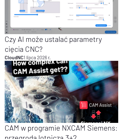
Czy AI może ustalać parametry
cięcia CNC?
CloudNC
1 lipca 2026 r.
CAM w programie NXCAM Siemens:
przegroda lotnicza 3+2