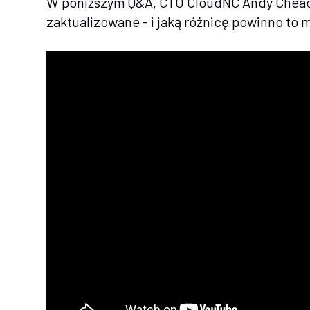
W poniższym Q&A, CTO CloudNC Andy Cheadl
zaktualizowane - i jaką różnicę powinno to 