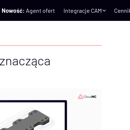
Nowość:
Agent ofert
Integracje CAM
Cenni
 znacząca