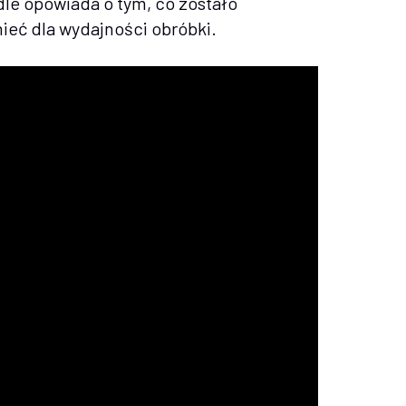
e opowiada o tym, co zostało
mieć dla wydajności obróbki.