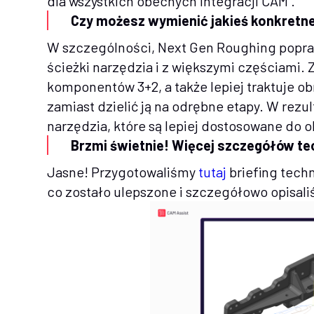
dla wszystkich obecnych integracji CAM .
Czy możesz wymienić jakieś konkretne
W szczególności, Next Gen Roughing popra
ścieżki narzędzia i z większymi częściami. 
komponentów 3+2, a także lepiej traktuje o
zamiast dzielić ją na odrębne etapy. W rezul
narzędzia, które są lepiej dostosowane do o
Brzmi świetnie! Więcej szczegółów t
Jasne! Przygotowaliśmy
tutaj
briefing tech
co zostało ulepszone i szczegółowo opisaliś