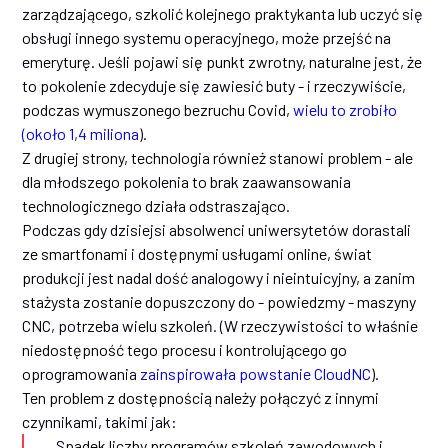
zarządzającego, szkolić kolejnego praktykanta lub uczyć się
obsługi innego systemu operacyjnego, może przejść na
emeryturę. Jeśli pojawi się punkt zwrotny, naturalne jest, że
to pokolenie zdecyduje się zawiesić buty - i rzeczywiście,
podczas wymuszonego bezruchu Covid,
wielu to zrobiło
(około 1,4 miliona
).
Z drugiej strony, technologia również stanowi problem - ale
dla młodszego pokolenia to brak zaawansowania
technologicznego działa odstraszająco.
Podczas gdy dzisiejsi absolwenci uniwersytetów dorastali
ze smartfonami i dostępnymi usługami online, świat
produkcji jest nadal dość analogowy i nieintuicyjny, a zanim
stażysta zostanie dopuszczony do - powiedzmy - maszyny
CNC, potrzeba wielu szkoleń. (W rzeczywistości to właśnie
niedostępność tego procesu i kontrolującego go
oprogramowania
zainspirowała powstanie CloudNC
).
Ten problem z dostępnością należy połączyć z innymi
czynnikami, takimi jak:
Spadek liczby programów szkoleń zawodowych i