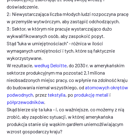
doświadczenie.
2: Niewystarczająca liczba młodych ludzi rozpoczyna pracę
w przemyśle wytwórczym, aby zastąpić odchodzących.
3: Sektor, w którym nie pracuje wystarczająco dużo
wykwalifikowanych osób, aby zaspokoić popyt.
Stąd "luka w umiejętnościach" - różnica w ilości
wymaganych umiejętności i tych, które są faktycznie
wykorzystywane.
W rezultacie,
według Deloitte
, do 2030 r. w amerykańskim
sektorze produkcyjnym ma pozostać 2,1 miliona
nieobsadzonych miejsc pracy, co wpłynie na zdolność kraju
do budowania niemal wszystkiego, od
atomowych okrętów
podwodnych
, przez
tekstylia
, po
produkcję metali
i
półprzewodników
.
Skąd bierze się ta luka - i, co ważniejsze, co możemy z nią
zrobić, aby zapobiec sytuacji, w której amerykańska
produkcja stanie się wąskim gardłem uniemożliwiającym
wzrost gospodarczy kraju?