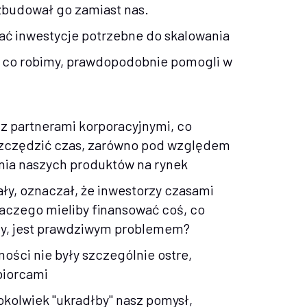
 zbudował go zamiast nas.
kać inwestycje potrzebne do skalowania
m, co robimy, prawdopodobnie pomogli w
z partnerami korporacyjnymi, co
zczędzić czas, zarówno pod względem
ania naszych produktów na rynek
ały, oznaczał, że inwestorzy czasami
dlaczego mieliby finansować coś, co
emy, jest prawdziwym problemem?
ości nie były szczególnie ostre,
biorcami
okolwiek "ukradłby" nasz pomysł,