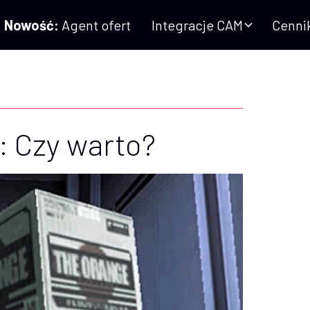
Nowość:
Agent ofert
Integracje CAM
Cenni
: Czy warto?