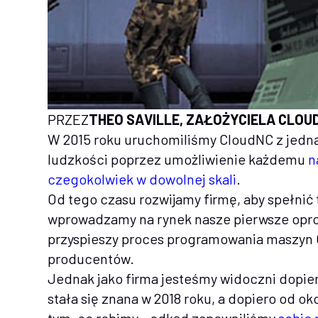
‍PRZEZ
THEO SAVILLE, ZAŁOŻYCIELA CLOU
W 2015 roku uruchomiliśmy CloudNC z jedną
ludzkości poprzez umożliwienie każdemu
n
czegokolwiek w dowolnej skali
.
Od tego czasu rozwijamy firmę, aby spełnić t
wprowadzamy na rynek nasze pierwsze op
przyspieszy proces programowania maszyn
producentów.
Jednak jako firma jesteśmy widoczni dopie
stała się znana w 2018 roku, a dopiero od o