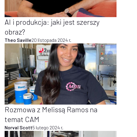
AI i produkcja: jaki jest szerszy
obraz?
Theo Saville
20 listopada 2024 r.
Rozmowa z Melissą Ramos na
temat CAM
Norval Scott
5 lutego 2024 r.