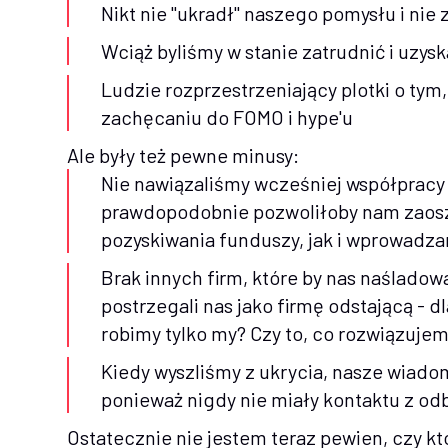
Nikt nie "ukradł" naszego pomysłu i nie
Wciąż byliśmy w stanie zatrudnić i uzys
Ludzie rozprzestrzeniający plotki o ty
zachęcaniu do FOMO i hype'u
Ale były też pewne minusy:
Nie nawiązaliśmy wcześniej współpracy 
prawdopodobnie pozwoliłoby nam zaos
pozyskiwania funduszy, jak i wprowadz
Brak innych firm, które by nas naśladow
postrzegali nas jako firmę odstającą - 
robimy tylko my? Czy to, co rozwiązuj
Kiedy wyszliśmy z ukrycia, nasze wiadom
ponieważ nigdy nie miały kontaktu z od
Ostatecznie nie jestem teraz pewien, czy kt