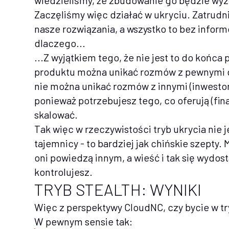
wiedzieliśmy, że zbudowanie go będzie wy
Zaczęliśmy więc działać w ukryciu. Zatrudn
nasze rozwiązania, a wszystko to bez inform
dlaczego...
...Z wyjątkiem tego, że nie jest to do końc
produktu można unikać rozmów z pewnymi gru
nie można unikać rozmów z innymi (inwestor
ponieważ potrzebujesz tego, co oferują (finan
skalować.
Tak więc w rzeczywistości tryb ukrycia nie
tajemnicy - to bardziej jak chińskie szepty
oni powiedzą innym, a wieść i tak się wydost
kontrolujesz.
TRYB STEALTH: WYNIKI
Więc z perspektywy CloudNC, czy bycie w tr
W pewnym sensie tak: