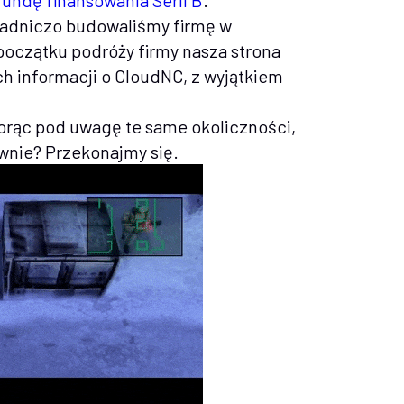
rundę finansowania Serii B
.
zasadniczo budowaliśmy firmę w
 początku podróży firmy nasza strona
h informacji o CloudNC, z wyjątkiem
biorąc pod uwagę te same okoliczności,
nie? Przekonajmy się.