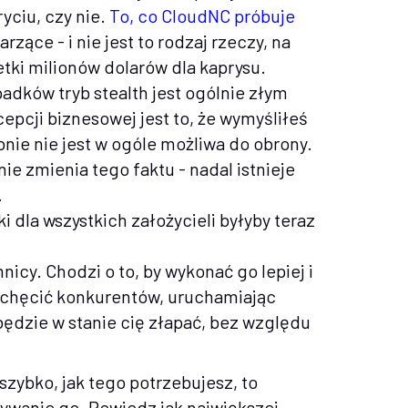
yciu, czy nie.
To, co CloudNC próbuje
rzące - i nie jest to rodzaj rzeczy, na
tki milionów dolarów dla kaprysu.
adków tryb stealth jest ogólnie złym
epcji biznesowej jest to, że wymyśliłeś
bnie nie jest w ogóle możliwa do obrony.
nie zmienia tego faktu - nadal istnieje
.
 dla wszystkich założycieli byłyby teraz
icy. Chodzi o to, by wykonać go lepiej i
niechęcić konkurentów, uruchamiając
 będzie w stanie cię złapać, bez względu
szybko, jak tego potrzebujesz, to
rywanie go. Powiedz jak największej