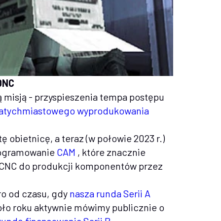
DNC
 misją - przyspieszenia tempa postępu
atychmiastowego wyprodukowania
ę obietnicę, a teraz (w połowie 2023 r.)
rogramowanie
CAM
, które znacznie
 CNC do produkcji komponentów przez
ro od czasu, gdy
nasza runda
Serii
A
koło roku aktywnie mówimy publicznie o