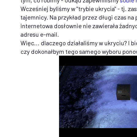
tym, co robimy - odkąd zapewniliśmy
sobie 
Wcześniej byliśmy w "trybie ukrycia" - tj. 
tajemnicy. Na przykład przez długi czas na
internetowa dosłownie nie zawierała żadnyc
adresu e-mail.
Więc... dlaczego działaliśmy w ukryciu? I 
czy dokonałbym tego samego wyboru ponow