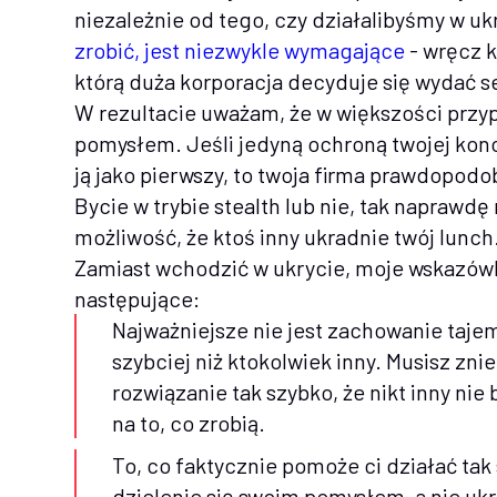
niezależnie od tego, czy działalibyśmy w ukr
zrobić, jest niezwykle wymagające
- wręcz ka
którą duża korporacja decyduje się wydać se
W rezultacie uważam, że w większości przyp
pomysłem. Jeśli jedyną ochroną twojej konc
ją jako pierwszy, to twoja firma prawdopodo
Bycie w trybie stealth lub nie, tak naprawdę 
możliwość, że ktoś inny ukradnie twój lunch
Zamiast wchodzić w ukrycie, moje wskazówki
następujące:
Najważniejsze nie jest zachowanie tajemn
szybciej niż ktokolwiek inny. Musisz z
rozwiązanie tak szybko, że nikt inny nie
na to, co zrobią.
To, co faktycznie pomoże ci działać tak 
dzielenie się swoim pomysłem, a nie uk