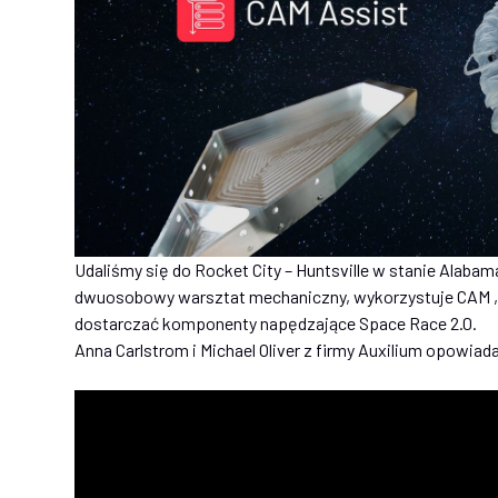
Udaliśmy się do Rocket City – Huntsville w stanie Alabam
dwuosobowy warsztat mechaniczny, wykorzystuje CAM ,
dostarczać komponenty napędzające Space Race 2.0.
Anna Carlstrom i Michael Oliver z firmy Auxilium opowiad