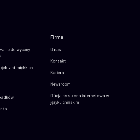
Firma
anie do wyceny
O nas
C
Kontakt
jektant miękkich
Kariera
Newsroom
Oficjalna strona internetowa w
ypadków
języku chińskim
enta