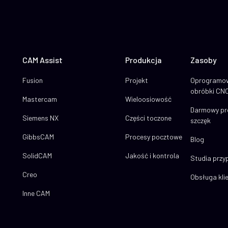
CAM Assist
Produkcja
Zasoby
Fusion
Projekt
Oprogramow
obróbki CN
Mastercam
Wieloosiowość
Darmowy pro
Siemens NX
Części toczone
szczęk
GibbsCAM
Procesy pocztowe
Blog
SolidCAM
Jakość i kontrola
Studia prz
Creo
Obsługa kli
Inne CAM