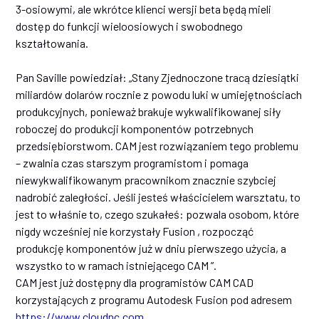
3-osiowymi, ale wkrótce klienci wersji beta będą mieli
dostęp do funkcji wieloosiowych i swobodnego
kształtowania.
Pan Saville powiedział: „Stany Zjednoczone tracą dziesiątki
miliardów dolarów rocznie z powodu luki w umiejętnościach
produkcyjnych, ponieważ brakuje wykwalifikowanej siły
roboczej do produkcji komponentów potrzebnych
przedsiębiorstwom. CAM jest rozwiązaniem tego problemu
– zwalnia czas starszym programistom i pomaga
niewykwalifikowanym pracownikom znacznie szybciej
nadrobić zaległości. Jeśli jesteś właścicielem warsztatu, to
jest to właśnie to, czego szukałeś: pozwala osobom, które
nigdy wcześniej nie korzystały Fusion , rozpocząć
produkcję komponentów już w dniu pierwszego użycia, a
wszystko to w ramach istniejącego CAM ”.
CAM jest już dostępny dla programistów CAM CAD
korzystających z programu Autodesk Fusion pod adresem
https://www.cloudnc.com
.