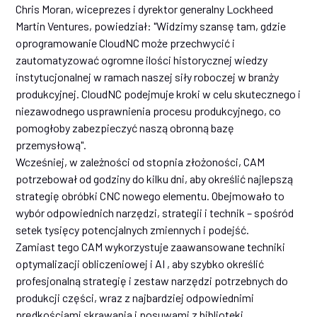
Chris Moran, wiceprezes i dyrektor generalny Lockheed
Martin Ventures, powiedział: "Widzimy szansę tam, gdzie
oprogramowanie CloudNC może przechwycić i
zautomatyzować ogromne ilości historycznej wiedzy
instytucjonalnej w ramach naszej siły roboczej w branży
produkcyjnej. CloudNC podejmuje kroki w celu skutecznego i
niezawodnego usprawnienia procesu produkcyjnego, co
pomogłoby zabezpieczyć naszą obronną bazę
przemysłową".
Wcześniej, w zależności od stopnia złożoności, CAM
potrzebował od godziny do kilku dni, aby określić najlepszą
strategię obróbki CNC nowego elementu. Obejmowało to
wybór odpowiednich narzędzi, strategii i technik – spośród
setek tysięcy potencjalnych zmiennych i podejść.
Zamiast tego CAM wykorzystuje zaawansowane techniki
optymalizacji obliczeniowej i AI , aby szybko określić
profesjonalną strategię i zestaw narzędzi potrzebnych do
produkcji części, wraz z najbardziej odpowiednimi
prędkościami skrawania i posuwami z biblioteki