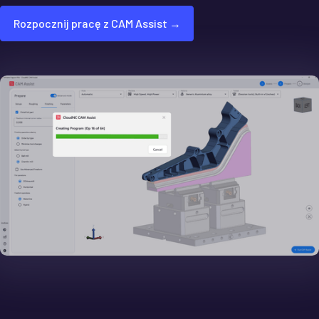
Rozpocznij pracę z CAM Assist →