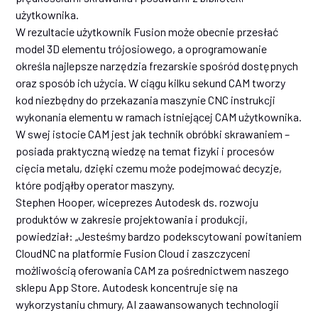
użytkownika.
W rezultacie użytkownik Fusion może obecnie przesłać
model 3D elementu trójosiowego, a oprogramowanie
określa najlepsze narzędzia frezarskie spośród dostępnych
oraz sposób ich użycia. W ciągu kilku sekund CAM tworzy
kod niezbędny do przekazania maszynie CNC instrukcji
wykonania elementu w ramach istniejącej CAM użytkownika.
W swej istocie CAM jest jak technik obróbki skrawaniem –
posiada praktyczną wiedzę na temat fizyki i procesów
cięcia metalu, dzięki czemu może podejmować decyzje,
które podjąłby operator maszyny.
Stephen Hooper, wiceprezes Autodesk ds. rozwoju
produktów w zakresie projektowania i produkcji,
powiedział: „Jesteśmy bardzo podekscytowani powitaniem
CloudNC na platformie Fusion Cloud i zaszczyceni
możliwością oferowania CAM za pośrednictwem naszego
sklepu App Store. Autodesk koncentruje się na
wykorzystaniu chmury, AI zaawansowanych technologii