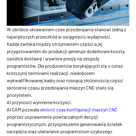
W obróbce skrawaniem czas przezbrajania stanowi jedną z
największych przeszkód w osiągnięciu wydajności.
Każda zwłoka między otrzymaniem części a jej
przygotowaniem do produkcji generuje dodatkowe koszty,
opóźnia dostawę i wywiera presję na zespoły
programistów. Dla producentów borykających się z coraz
krótszymi terminami realizacji, niedoborem
wykwalifikowanej kadry oraz rosnącą złożonością części
skrócenie czasu przezbrajania maszyn CNC stało się
priorytetem.
AI przynosić wymierne korzyści.
AI CAM pozwala
skrócić czas konfiguracji maszyn CNC
poprzez usprawnienie powtarzalnych decyzji
programistycznych, przyspieszenie generowania ścieżek
narzędzia oraz ułatwienie programistom szybszego