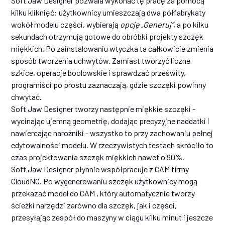
Soft Jaw Designer pozwala wykonać tę pracę za pomocą
kilku kliknięć: użytkownicy umieszczają dwa półfabrykaty
wokół modelu części, wybierają
opcję „Generuj”
, a po kilku
sekundach otrzymują gotowe do obróbki projekty szczęk
miękkich. Po zainstalowaniu wtyczka ta całkowicie zmienia
sposób tworzenia uchwytów. Zamiast tworzyć liczne
szkice, operacje boolowskie i sprawdzać prześwity,
programiści po prostu zaznaczają, gdzie szczęki powinny
chwytać.
Soft Jaw Designer tworzy następnie miękkie szczęki -
wycinając ujemną geometrię, dodając precyzyjne naddatki i
nawiercając narożniki - wszystko to przy zachowaniu pełnej
edytowalności modelu. W rzeczywistych testach skróciło to
czas projektowania szczęk miękkich nawet o 90%.
Soft Jaw Designer płynnie współpracuje z CAM firmy
CloudNC. Po wygenerowaniu szczęk użytkownicy mogą
przekazać model do CAM , który automatycznie tworzy
ścieżki narzędzi zarówno dla szczęk, jak i części,
przesyłając zespół do maszyny w ciągu kilku minut i jeszcze