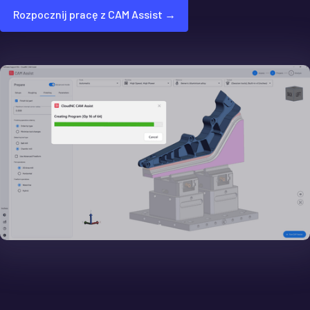
Rozpocznij pracę z CAM Assist →