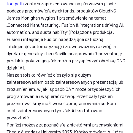
toolpath
została zaprezentowana na pierwszym planie
podczas przemówień, dyrektor ds. produktów CloudNC
James Monighan wygłosił przemówienie na temat
„Connected Manufacturing: Fusion & integrations driving AI,
automation, and sustainability” (Połączona produkcja:
Fusion i integracje Fusion napędzające sztuczną
inteligencję, automatyzację i zrównoważony rozwój), a
dyrektor generalny Theo Saville przeprowadził prezentację
produktu pokazującą, jak można przyspieszyć obróbkę CNC
dzięki AI.
Nasze stoisko również cieszyło się dużym
zainteresowaniem osób zainteresowanych prezentacją lub
zrozumieniem, w jaki sposób CAM może przyspieszyć ich
programowanie i wspierać rozwój. Przez cały tydzień
prezentowaliśmy możliwości oprogramowania setkom
osób zainteresowanych tym, jak AI kształtować
przyszłość.
Poniżej możesz zapoznać się z niektórymi przemyśleniami
Theo z Autodesk University 2023. Krótko mówiąc: AI już tu