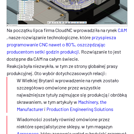
Na początku lipca firma CloudNC wprowadziła na rynek
CAM
, nasze rozwiązanie technologiczne, które
przyspiesza
programowanie CNC nawet o 80%, oszczędzając
producentom setki godzin produkcji
. Rozwiązanie to jest
dostępne dla CAM na całym świecie.
Reakcja była niezwykła, w tym ze strony globalnej prasy
produkcyjnej. Oto wybór dotychczasowych relacji:
W Wielkiej Brytanii wprowadzenie na rynek zostało
szczegółowo omówione przez wszystkie
najważniejsze tytuły zajmujące się produkcją i obróbką
skrawaniem, w tym artykuły w
Machinery
,
the
Manufacturer
i
Production Engineering Solutions
Wiadomości zostały również omówione przez
niektóre specjalistyczne sklepy, w tym magazyn
Aerospace
, który zapewnia wgląd w brytyjski przemysł