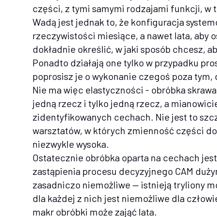
części, z tymi samymi rodzajami funkcji, w
Wadą jest jednak to, że konfiguracja syste
rzeczywistości miesiące, a nawet lata, aby 
dokładnie określić, w jaki sposób chcesz, ab
Ponadto działają one tylko w przypadku prost
poprosisz je o wykonanie czegoś poza tym,
Nie ma więc elastyczności - obróbka skraw
jedną rzecz i tylko jedną rzecz, a mianowi
zidentyfikowanych cechach. Nie jest to sz
warsztatów, w których zmienność części do
niezwykle wysoka.
Ostatecznie obróbka oparta na cechach jest
zastąpienia procesu decyzyjnego CAM dużym
zasadniczo niemożliwe — istnieją tryliony 
dla każdej z nich jest niemożliwe dla człowi
makr obróbki może zająć lata.