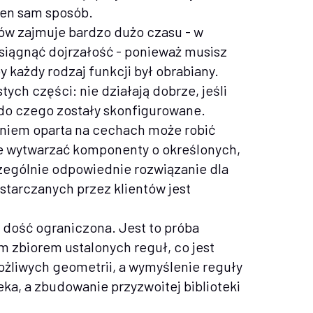
 ten sam sposób.
mów zajmuje bardzo dużo czasu - w
osiągnąć dojrzałość - ponieważ musisz
y każdy rodzaj funkcji był obrabiany.
ych części: nie działają dobrze, jeśli
 do czego zostały skonfigurowane.
aniem oparta na cechach może robić
cie wytwarzać komponenty o określonych,
czególnie odpowiednie rozwiązanie dla
starczanych przez klientów jest
 dość ograniczona. Jest to próba
 zbiorem ustalonych reguł, co jest
możliwych geometrii, a wymyślenie reguły
eka, a zbudowanie przyzwoitej biblioteki