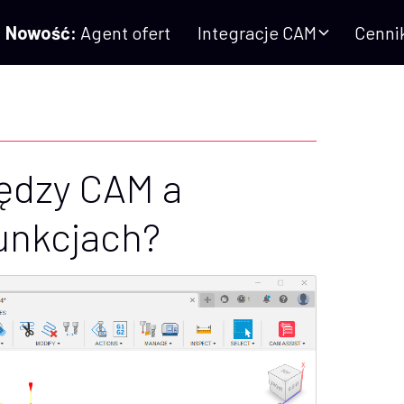
Nowość:
Agent ofert
Integracje CAM
Cenni
iędzy CAM a
unkcjach?