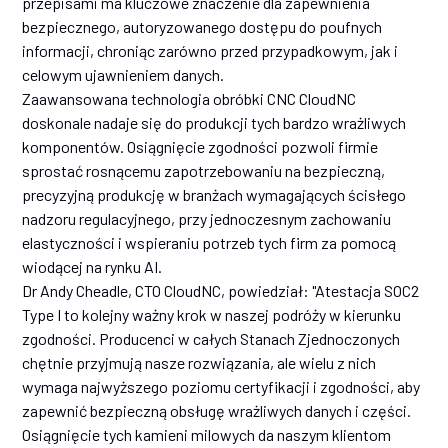
przepisami ma kluczowe znaczenie dla zapewnienia
bezpiecznego, autoryzowanego dostępu do poufnych
informacji, chroniąc zarówno przed przypadkowym, jak i
celowym ujawnieniem danych.
Zaawansowana technologia obróbki CNC CloudNC
doskonale nadaje się do produkcji tych bardzo wrażliwych
komponentów. Osiągnięcie zgodności pozwoli firmie
sprostać rosnącemu zapotrzebowaniu na bezpieczną,
precyzyjną produkcję w branżach wymagających ścisłego
nadzoru regulacyjnego, przy jednoczesnym zachowaniu
elastyczności i wspieraniu potrzeb tych firm za pomocą
wiodącej na rynku AI.
Dr Andy Cheadle, CTO CloudNC, powiedział: "Atestacja SOC2
Type I to kolejny ważny krok w naszej podróży w kierunku
zgodności. Producenci w całych Stanach Zjednoczonych
chętnie przyjmują nasze rozwiązania, ale wielu z nich
wymaga najwyższego poziomu certyfikacji i zgodności, aby
zapewnić bezpieczną obsługę wrażliwych danych i części.
Osiągnięcie tych kamieni milowych da naszym klientom