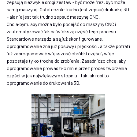
zepsują niezwykle drogi zestaw - być może frez, być może
samą maszynę. Ostatecznie trudno jest zepsuć drukarkę 3D
- ale nie jest tak trudno zepsuć maszynę CNC.
Chciałbym, aby można było podejść do maszyny CNC i
zautomatyzować jak największą część tego procesu.
Standardowe narzędzia są już skonfigurowane,
oprogramowanie zna już posuwy i prędkości, a także potrafi
już zaprogramować większość obróbki części, więc
pozostaje tylko trochę do zrobienia. Zasadniczo chcę, aby
oprogramowanie prowadziło mnie przez proces tworzenia
części w jak największym stopniu - tak jak robi to
oprogramowanie do drukowania 3D.