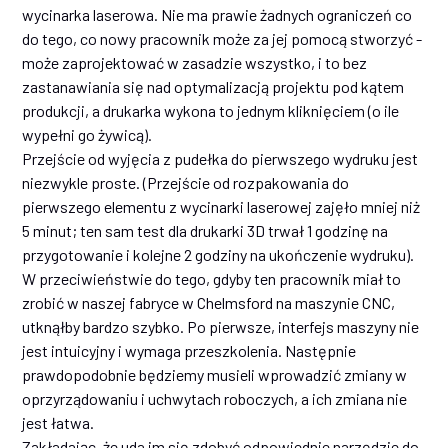
wycinarka laserowa. Nie ma prawie żadnych ograniczeń co
do tego, co nowy pracownik może za jej pomocą stworzyć -
może zaprojektować w zasadzie wszystko, i to bez
zastanawiania się nad optymalizacją projektu pod kątem
produkcji, a drukarka wykona to jednym kliknięciem (o ile
wypełni go żywicą).
Przejście od wyjęcia z pudełka do pierwszego wydruku jest
niezwykle proste. (Przejście od rozpakowania do
pierwszego elementu z wycinarki laserowej zajęło mniej niż
5 minut; ten sam test dla drukarki 3D trwał 1 godzinę na
przygotowanie i kolejne 2 godziny na ukończenie wydruku).
W przeciwieństwie do tego, gdyby ten pracownik miał to
zrobić w naszej fabryce w Chelmsford na maszynie CNC,
utknąłby bardzo szybko. Po pierwsze, interfejs maszyny nie
jest intuicyjny i wymaga przeszkolenia. Następnie
prawdopodobnie będziemy musieli wprowadzić zmiany w
oprzyrządowaniu i uchwytach roboczych, a ich zmiana nie
jest łatwa.
Zakładając, że uda im się zdobyć odpowiednie narzędzie do