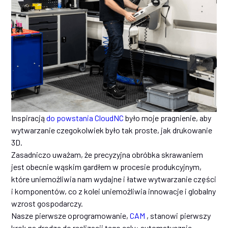
Inspiracją
do powstania CloudNC
było moje pragnienie, aby
wytwarzanie czegokolwiek było tak proste, jak drukowanie
3D.
Zasadniczo uważam, że precyzyjna obróbka skrawaniem
jest obecnie wąskim gardłem w procesie produkcyjnym,
które uniemożliwia nam wydajne i łatwe wytwarzanie części
i komponentów, co z kolei uniemożliwia innowacje i globalny
wzrost gospodarczy.
Nasze pierwsze oprogramowanie,
CAM
, stanowi pierwszy
krok na drodze do realizacji tego celu: automatycznie