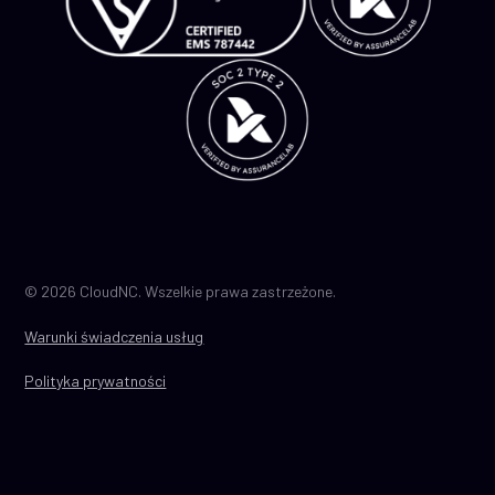
© 2026 CloudNC. Wszelkie prawa zastrzeżone.
Warunki świadczenia usług
Polityka prywatności