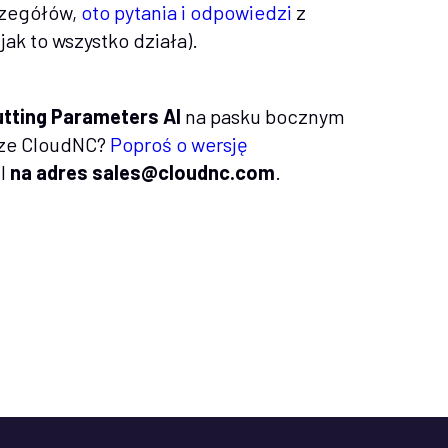
czegółów,
oto pytania i odpowiedzi
z
ak to wszystko działa).
utting Parameters AI
na pasku bocznym
cze CloudNC?
Poproś o wersję
il
na adres sales@cloudnc.com
.