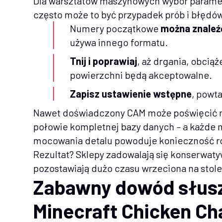
Dla warsztatów maszynowych wybór parame
często może to być przypadek prób i błędó
Numery początkowe
można znaleź
używa innego formatu.
Tnij i poprawiaj
, aż drgania, obcią
powierzchni będą akceptowalne.
Zapisz ustawienie wstępne
, powta
Nawet doświadczony CAM może poświęcić m
połowie kompletnej bazy danych – a każde n
mocowania detalu powoduje konieczność r
Rezultat? Sklepy zadowalają się konserwaty
pozostawiają dużo czasu wrzeciona na stole
Zabawny dowód słusz
Minecraft Chicken Ch