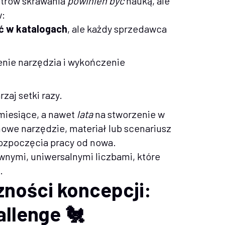
trów skrawania
powinien być
nauką, ale
w:
ć w katalogach
, ale każdy sprzedawca
żenie narzędzia i wykończenie
rzaj setki razy.
iesiące, a nawet
lata
na stworzenie w
owe narzędzie, materiał lub scenariusz
ozpoczęcia pracy od nowa.
wnymi, uniwersalnymi liczbami, które
.
ności koncepcji:
allenge 🐔