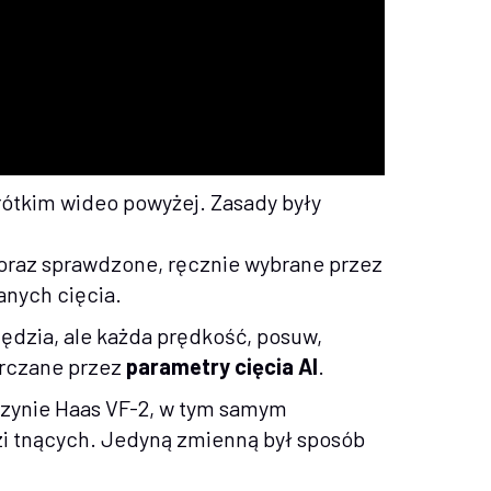
rótkim wideo powyżej. Zasady były
 oraz sprawdzone, ręcznie wybrane przez
nych cięcia.
zędzia, ale każda prędkość, posuw,
arczane przez
parametry cięcia AI
.
szynie Haas VF-2, w tym samym
zi tnących. Jedyną zmienną był sposób