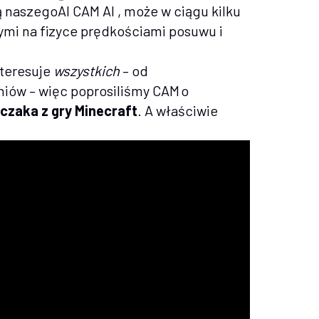
ą naszegoAI CAM
AI , może w ciągu kilku
ymi na fizyce prędkościami posuwu i
nteresuje
wszystkich
– od
ów – więc poprosiliśmy CAM o
czaka z gry Minecraft
. A właściwie