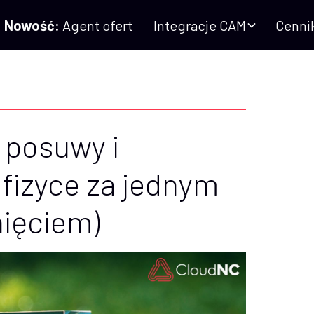
Nowość:
Agent ofert
Integracje CAM
Cenni
 posuwy i
 fizyce za jednym
nięciem)