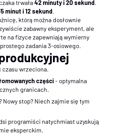
czaka trwała
42 minuty i 20 sekund
.
35 minut i 12 sekund
.
óżnicę, którą można dosłownie
zywiście zabawny eksperyment, ale
rte na fizyce zapewniają wymierny
 prostego zadania 3-osiowego.
 produkcyjnej
 czasu wrzeciona.
 złomowanych części
- optymalna
ecznych granicach.
 Nowy stop? Niech zajmie się tym
dsi programiści natychmiast uzyskują
omie eksperckim.