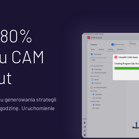
 80%
mu CAM
ut
u generowania strategii
1 godzinę. Uruchomienie