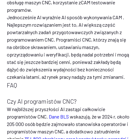
obsługę maszyn CNC, korzystanie zCAM testowanie
programów.
Jednocześnie AI wyraźnie AI sposób wykonywania CAM .
Najlepszym rozwiązaniem jest to, AI większą część
powtarzalnych zadań przygotowawczych związanych z
programowaniem CNC. Programiści CNC, którzy znają się
na obróbce skrawaniem, ustawianiu maszyn,
oprzyrządowaniu i weryfikacji, będą nadal potrzebni i mogą
stać się jeszcze bardziej cenni, ponieważ zakłady będą
dążyć do zwiększenia wydajności bez konieczności
czekania latami, aż rynek pracy nadąży za tymi zmianami.
FAQ
Czy AI programistów CNC?
W najbliższej przyszłości AI zastąpi całkowicie
programistów CNC.
Dane BLS
wskazują, że w 2024 r. około
205 000 osób będzie zajmowało stanowiska operatorów i
programistów maszyn CNC, a dodatkowo zatrudnienie
obejmie
354 800 obrabiaczy oraz konstruktorów narzędzi i