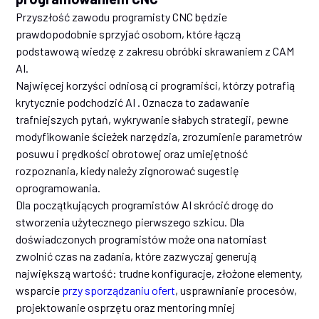
Przyszłość zawodu programisty CNC będzie
prawdopodobnie sprzyjać osobom, które łączą
podstawową wiedzę z zakresu obróbki skrawaniem z CAM
AI.
Najwięcej korzyści odniosą ci programiści, którzy potrafią
krytycznie podchodzić AI . Oznacza to zadawanie
trafniejszych pytań, wykrywanie słabych strategii, pewne
modyfikowanie ścieżek narzędzia, zrozumienie parametrów
posuwu i prędkości obrotowej oraz umiejętność
rozpoznania, kiedy należy zignorować sugestię
oprogramowania.
Dla początkujących programistów AI skrócić drogę do
stworzenia użytecznego pierwszego szkicu. Dla
doświadczonych programistów może ona natomiast
zwolnić czas na zadania, które zazwyczaj generują
największą wartość: trudne konfiguracje, złożone elementy,
wsparcie
przy sporządzaniu ofert
, usprawnianie procesów,
projektowanie osprzętu oraz mentoring mniej