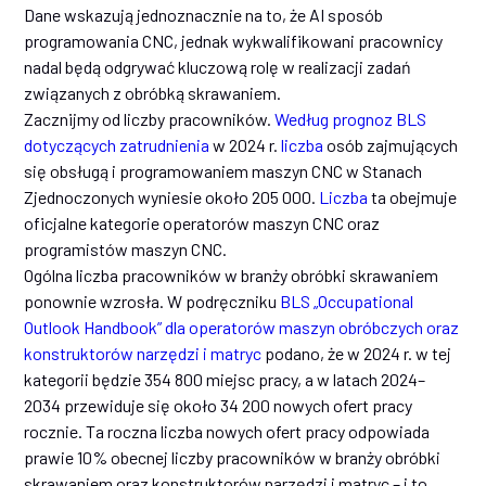
Dane wskazują jednoznacznie na to, że AI sposób
programowania CNC, jednak wykwalifikowani pracownicy
nadal będą odgrywać kluczową rolę w realizacji zadań
związanych z obróbką skrawaniem.
Zacznijmy od liczby pracowników.
Według prognoz BLS
dotyczących zatrudnienia
w 2024 r.
liczba
osób zajmujących
się obsługą i programowaniem maszyn CNC w Stanach
Zjednoczonych wyniesie około 205 000.
Liczba
ta obejmuje
oficjalne kategorie operatorów maszyn CNC oraz
programistów maszyn CNC.
Ogólna liczba pracowników w branży obróbki skrawaniem
ponownie wzrosła. W podręczniku
BLS „Occupational
Outlook Handbook” dla operatorów maszyn obróbczych oraz
konstruktorów narzędzi i matryc
podano, że w 2024 r. w tej
kategorii będzie 354 800 miejsc pracy, a w latach 2024–
2034 przewiduje się około 34 200 nowych ofert pracy
rocznie. Ta roczna liczba nowych ofert pracy odpowiada
prawie 10% obecnej liczby pracowników w branży obróbki
skrawaniem oraz konstruktorów narzędzi i matryc – i to