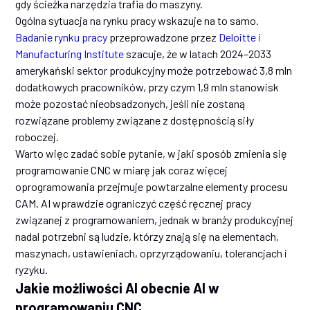
gdy ścieżka narzędzia trafia do maszyny.
Ogólna sytuacja na rynku pracy wskazuje na to samo.
Badanie rynku pracy
przeprowadzone przez
Deloitte i
Manufacturing Institute
szacuje, że w latach 2024–2033
amerykański sektor produkcyjny może potrzebować 3,8 mln
dodatkowych pracowników, przy czym 1,9 mln stanowisk
może pozostać nieobsadzonych, jeśli nie zostaną
rozwiązane problemy związane z dostępnością siły
roboczej.
Warto więc zadać sobie pytanie, w jaki sposób zmienia się
programowanie CNC w miarę jak coraz więcej
oprogramowania przejmuje powtarzalne elementy procesu
CAM. AI wprawdzie ograniczyć część ręcznej pracy
związanej z programowaniem, jednak w branży produkcyjnej
nadal potrzebni są ludzie, którzy znają się na elementach,
maszynach, ustawieniach, oprzyrządowaniu, tolerancjach i
ryzyku.
Jakie możliwości AI obecnie AI w
programowaniu CNC