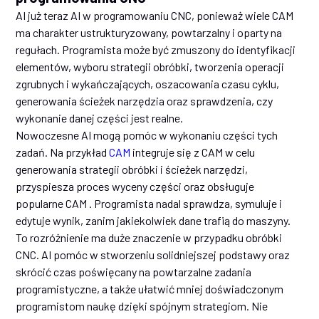
AI już teraz AI w programowaniu CNC, ponieważ wiele CAM
ma charakter ustrukturyzowany, powtarzalny i oparty na
regułach. Programista może być zmuszony do identyfikacji
elementów, wyboru strategii obróbki, tworzenia operacji
zgrubnych i wykańczających, oszacowania czasu cyklu,
generowania ścieżek narzędzia oraz sprawdzenia, czy
wykonanie danej części jest realne.
Nowoczesne AI mogą pomóc w wykonaniu części tych
zadań. Na przykład
CAM
integruje się z CAM w celu
generowania strategii obróbki i ścieżek narzędzi,
przyspiesza proces wyceny części oraz obsługuje
popularne CAM . Programista nadal sprawdza, symuluje i
edytuje wynik, zanim jakiekolwiek dane trafią do maszyny.
To rozróżnienie ma duże znaczenie w przypadku obróbki
CNC. AI pomóc w stworzeniu solidniejszej podstawy oraz
skrócić czas poświęcany na powtarzalne zadania
programistyczne, a także ułatwić mniej doświadczonym
programistom naukę dzięki spójnym strategiom. Nie