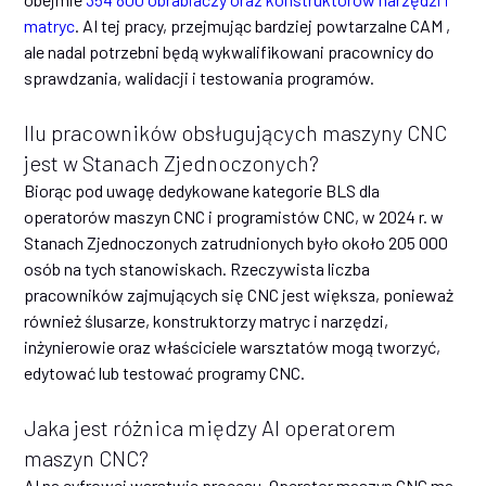
matryc
. AI tej pracy, przejmując bardziej powtarzalne CAM ,
ale nadal potrzebni będą wykwalifikowani pracownicy do
sprawdzania, walidacji i testowania programów.
Ilu pracowników obsługujących maszyny CNC
jest w Stanach Zjednoczonych?
Biorąc pod uwagę dedykowane kategorie BLS dla
operatorów maszyn CNC i programistów CNC, w 2024 r. w
Stanach Zjednoczonych zatrudnionych było około 205 000
osób na tych stanowiskach. Rzeczywista liczba
pracowników zajmujących się CNC jest większa, ponieważ
również ślusarze, konstruktorzy matryc i narzędzi,
inżynierowie oraz właściciele warsztatów mogą tworzyć,
edytować lub testować programy CNC.
Jaka jest różnica między AI operatorem
maszyn CNC?
AI na cyfrowej warstwie procesu. Operator maszyn CNC ma