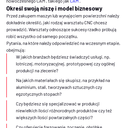
nowoczesnego CAM , takiego jak
CAM
.
Określ swoją niszę i model biznesowy
Przed zakupem maszyn lub wynajęciem powierzchni należy
dokładnie określić, jaki rodzaj warsztatu CNC chcesz
prowadzić. Warsztaty odnoszące sukcesy rzadko próbują
robić wszystko od samego początku.
Pytania, na które należy odpowiedzieć na wczesnym etapie,
obejmują:
W jakich branżach będziesz świadczyć usługi, np.
lotniczej, motoryzacyjnej, prototypowej czy ogólnej
produkcji na zlecenie?
Na jakich materiałach się skupisz, na przykład na
aluminium, stali, tworzywach sztucznych czy
egzotycznych stopach?
Czy będziesz się specjalizować w produkcji
niewielkich ilości różnorodnych produktów czy też
większych ilości powtarzalnych części?
Czy oferujecie frezowanie, toczenie, obróbkę