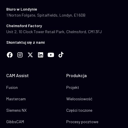
Biuro w Londynie
1 Norton Folgate, Spitalfields, Londyn, E1 6DB
Chelmsford Factory
Unit 2, 10 Clock Tower Retail Park, Chelmsford, CM1 3FJ
Skontaktuj się z nami
CAM Assist
Produkcja
Fusion
Projekt
Mastercam
Wieloosiowość
Siemens NX
Części toczone
GibbsCAM
Procesy pocztowe