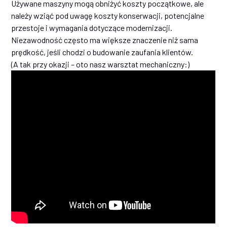
Używane maszyny mogą obniżyć koszty początkowe, ale
należy wziąć pod uwagę koszty konserwacji, potencjalne
przestoje i wymagania dotyczące modernizacji.
Niezawodność często ma większe znaczenie niż sama
prędkość, jeśli chodzi o budowanie zaufania klientów.
(A tak przy okazji – oto nasz warsztat mechaniczny:)