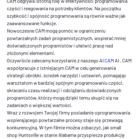
CAM odgrywa istotną rolę w efektywności programowania
części i reagowania na potrzeby klientów. Na początku
szybkość i spójność programowania są równie ważne jak
zaawansowane funkcje.
Nowoczesne CAM mogą pomóc w ograniczeniu
powtarzalnych zadań programistycznych, wspierać mniej
doświadczonych programistów i ułatwić pracę nad
złożonymi elementami.
Oczywiście zalecamy korzystanie z naszego AI
CAM
AI . CAM
współpracuje z istniejącym CAM w celu generowania
strategii obróbki, ścieżek narzędzi i ustawień, pomagając
warsztatom w bardziej spójnym programowaniu części,
skracaniu czasu realizacji i odciążaniu doświadczonych
programistów, którzy mogą dzięki temu skupić się na
zadaniach o większej wartości.
Wraz z rozwojem Twojej firmy posiadanie oprogramowania
wspierającego powtarzalne procesy staje się przewagą
konkurencyjną. W tym filmie można zobaczyć, jak small
shop Huntsville w stanie Alabama przyspiesza produkcję