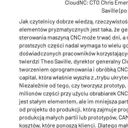
CloudNC: CTO Chris Emery
Saville (po
Jak czytelnicy dobrze wiedzą, rzeczywisto
elementów pryzmatycznych jest taka, że ge
sterowania maszyną CNC może trwać dni, a
prostszych części nadal wymaga to wielu g
doświadczonych pracowników korzystający
twierdzi Theo Saville, dyrektor generalny Cl
tworzeniem oprogramowania i obróbką CNC, 
capital, która właśnie wyszła z „trybu ukryte
Niezależnie od tego, czy tworzysz prototyp,
milionów części przy użyciu obrabiarek CN
jest stałym elementem, ale im mniejsza part
od projektu do produkcji, którą zajmuje pr
produkcją małych partii lub prototypów, C
kosztów, które ponoszą klienci. Dlatego mał