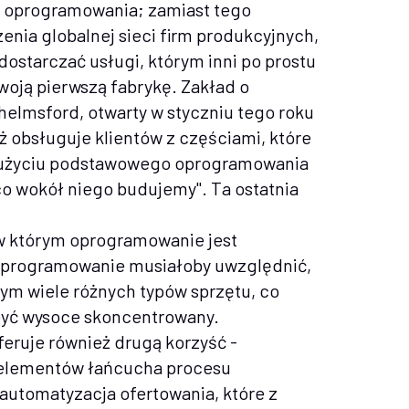
o oprogramowania; zamiast tego
enia globalnej sieci firm produkcyjnych,
ostarczać usługi, którym inni po prostu
woją pierwszą fabrykę. Zakład o
elmsford, otwarty w styczniu tego roku
uż obsługuje klientów z częściami, które
przy użyciu podstawowego oprogramowania
co wokół niego budujemy". Ta ostatnia
 w którym oprogramowanie jest
 oprogramowanie musiałoby uwzględnić,
m wiele różnych typów sprzętu, co
być wysoce skoncentrowany.
eruje również drugą korzyść -
h elementów łańcucha procesu
automatyzacja ofertowania, które z