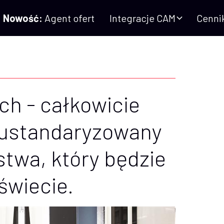
Nowość:
Agent ofert
Integracje CAM
Cenni
h - całkowicie
 ustandaryzowany
wa, który będzie
świecie.