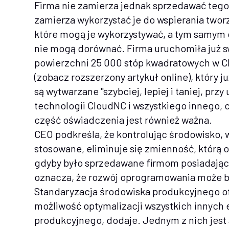
Firma nie zamierza jednak sprzedawać teg
zamierza wykorzystać je do wspierania tworz
które mogą je wykorzystywać, a tym samym d
nie mogą dorównać. Firma uruchomiła już s
powierzchni 25 000 stóp kwadratowych w Ch
(zobacz rozszerzony artykuł online), który j
są wytwarzane "szybciej, lepiej i taniej, 
technologii CloudNC i wszystkiego innego, 
część oświadczenia jest również ważna.
CEO podkreśla, że kontrolując środowisko,
stosowane, eliminuje się zmienność, którą
gdyby było sprzedawane firmom posiadający
oznacza, że rozwój oprogramowania może 
Standaryzacja środowiska produkcyjnego of
możliwość optymalizacji wszystkich innyc
produkcyjnego, dodaje. Jednym z nich jest 