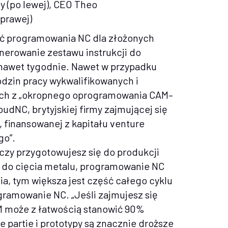
 (po lewej), CEO Theo
 prawej)
ść programowania NC dla złożonych
nerowanie zestawu instrukcji do
 nawet tygodnie. Nawet w przypadku
odzin pracy wykwalifikowanych i
ch z „okropnego oprogramowania CAM–
oudNC, brytyjskiej firmy zajmującej się
finansowanej z kapitału venture
go”.
 czy przygotowujesz się do produkcji
C do cięcia metalu, programowanie NC
ia, tym większa jest część całego cyklu
ogramowanie NC. „Jeśli zajmujesz się
AM może z łatwością stanowić 90%
e partie i prototypy są znacznie droższe