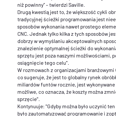
niż powinny” – twierdzi Saville.
Drugą kwestią jest to, że większość cykli 
tradycyjnej ścieżki programowania jest nieef
sposobów wykonania nawet prostego elemen
CNC. Jednak tylko kilka z tych sposobów je
dobrzy w wymyślaniu akceptowalnych spos
znalezienie optymalnej ścieżki do wykonan
sprzętu jest poza naszymi możliwościami, p
osiągnięcie tego celu".
W rozmowach z organizacjami branżowymi CE
co sugeruje, że jest to globalny rynek obr
miliardów funtów rocznie, jest wykonywane 
możliwe, co oznacza, że koszty można zmni
sprzęcie".
Kontynuuje: "Gdyby można było uczynić te
było zautomatyzować programowanie i zop