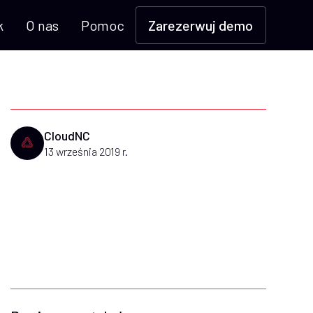
k
O nas
Pomoc
Zarezerwuj demo
CloudNC
13 września 2019 r.