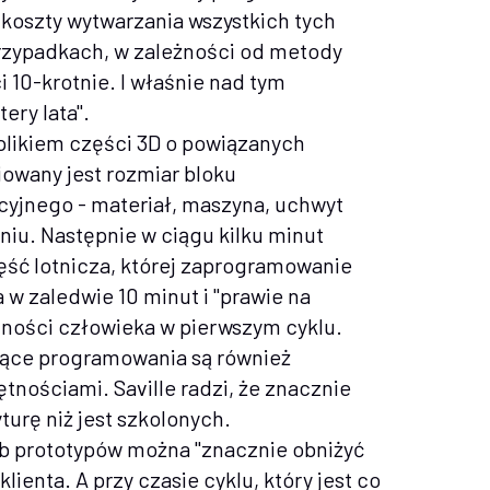
koszty wytwarzania wszystkich tych
zypadkach, w zależności od metody
 10-krotnie. I właśnie nad tym
ery lata".
plikiem części 3D o powiązanych
owany jest rozmiar bloku
yjnego - materiał, maszyna, uchwyt
iu. Następnie w ciągu kilku minut
ść lotnicza, której zaprogramowanie
 w zaledwie 10 minut i "prawie na
ności człowieka w pierwszym cyklu.
ące programowania są również
nościami. Saville radzi, że znacznie
urę niż jest szkolonych.
ub prototypów można "znacznie obniżyć
lienta. A przy czasie cyklu, który jest co