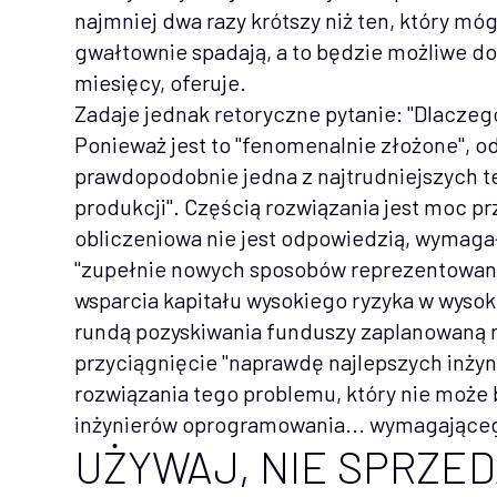
najmniej dwa razy krótszy niż ten, który mó
gwałtownie spadają, a to będzie możliwe do
miesięcy, oferuje.
Zadaje jednak retoryczne pytanie: "Dlaczeg
Ponieważ jest to "fenomenalnie złożone", o
prawdopodobnie jedna z najtrudniejszych 
produkcji". Częścią rozwiązania jest moc 
obliczeniowa nie jest odpowiedzią, wymagał
"zupełnie nowych sposobów reprezentowani
wsparcia kapitału wysokiego ryzyka w wysoko
rundą pozyskiwania funduszy zaplanowaną na
przyciągnięcie "naprawdę najlepszych inży
rozwiązania tego problemu, który nie może 
inżynierów oprogramowania... wymagającego
UŻYWAJ, NIE SPRZE