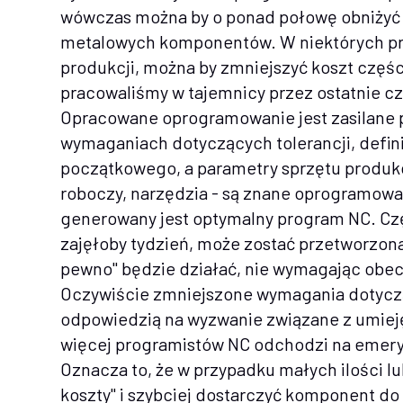
wówczas można by o ponad połowę obniżyć 
metalowych komponentów. W niektórych pr
produkcji, można by zmniejszyć koszt części
pracowaliśmy w tajemnicy przez ostatnie czt
Opracowane oprogramowanie jest zasilane 
wymaganiach dotyczących tolerancji, defini
początkowego, a parametry sprzętu produkc
roboczy, narzędzia - są znane oprogramowan
generowany jest optymalny program NC. Czę
zajęłoby tydzień, może zostać przetworzona
pewno" będzie działać, nie wymagając obec
Oczywiście zmniejszone wymagania dotycz
odpowiedzią na wyzwanie związane z umiejęt
więcej programistów NC odchodzi na emeryt
Oznacza to, że w przypadku małych ilości l
koszty" i szybciej dostarczyć komponent do k