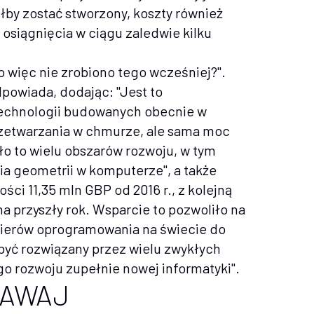
głby zostać stworzony, koszty również
 osiągnięcia w ciągu zaledwie kilku
o więc nie zrobiono tego wcześniej?".
dpowiada, dodając: "Jest to
technologii budowanych obecnie w
przetwarzania w chmurze, ale sama moc
o to wielu obszarów rozwoju, w tym
a geometrii w komputerze", a także
ści 11,35 mln GBP od 2016 r., z kolejną
 przyszły rok. Wsparcie to pozwoliło na
nierów oprogramowania na świecie do
być rozwiązany przez wielu zwykłych
 rozwoju zupełnie nowej informatyki".
DAWAJ