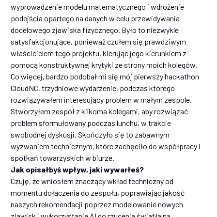
wyprowadzenie modelu matematycznego i wdrożenie
podejścia opartego na danych w celu przewidywania
docelowego zjawiska fizycznego. Było to niezwykle
satysfakcjonujące, ponieważ czułem się prawdziwym
właścicielem tego projektu, kierując jego kierunkiem z
pomocą konstruktywnej krytyki ze strony moich kolegów.
Co więcej, bardzo podobał mi się mój pierwszy hackathon
CloudNC, trzydniowe wydarzenie, podczas którego
rozwiązywałem interesujący problem w małym zespole.
Stworzyłem zespół z kilkoma kolegami, aby rozwiązać
problem sformułowany podczas lunchu, w trakcie
swobodnej dyskusji. Skończyło się to zabawnym
wyzwaniem technicznym, które zachęciło do współpracy i
spotkań towarzyskich w biurze.
Jak opisałbyś wpływ, jaki wywarłeś?
Czuję, że wniosłem znaczący wkład techniczny od
momentu dołączenia do zespołu, poprawiając jakość
naszych rekomendacji poprzez modelowanie nowych
zjawisk i wykorzystanie AI do rzucenia światła na