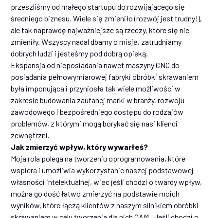
przeszliśmy od małego startupu do rozwijającego się
średniego biznesu. Wiele się zmieniło (rozwój jest trudny!),
ale tak naprawdę najważniejsze są rzeczy, które się nie
zmieniły. Wszyscy nadal dbamy o misję, zatrudniamy
dobrych ludzi i jesteśmy pod dobrą opieką.
Ekspansja od nieposiadania nawet maszyny CNC do
posiadania pełnowymiarowej fabryki obróbki skrawaniem
była imponująca i przyniosła tak wiele możliwości w
zakresie budowania zaufanej marki w branży, rozwoju
zawodowego i bezpośredniego dostępu do rodzajów
problemów, z którymi mogą borykać się nasi klienci
zewnętrzni.
Jak zmierzyć wpływ, który wywarłeś?
Moja rola polega na tworzeniu oprogramowania, które
wspiera i umożliwia wykorzystanie naszej podstawowej
własności intelektualnej, więc jeśli chodzi o twardy wpływ,
można go dość łatwo zmierzyć na podstawie moich
wyników, które łączą klientów z naszym silnikiem obróbki
skrawaniem w celu tworzenia dla nich CAM . Jeśli chodzi o