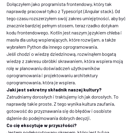
Dołączyłem jako programista frontendowy, który tak
naprawdę pracował tylko z Typescript (Angular stack). Od
tego czasu rozszerzyłem swój zakres umiejętności, aby być
znacznie bardziej pełnym stosem, teraz rzadko dotykam
kodu frontendowego. Kotlin jest naszym językiem chleba i
masła dla usług wspierających, które rozwijam, a także
wybrałem Python dla innego oprogramowania.
Jeśli chodzi o wiedzę dziedzinową, rozwinąłem bogatą
wiedzę z zakresu obróbki skrawaniem, która wspiera moją
rolę w planowaniu doświadczeń użytkowników
oprogramowania i projektowaniu architektury
oprogramowania, która je wspiera.
Jaki jest sekretny składnik naszej kultury?
Zatrudniamy dorosłych i traktujemy ich jak dorosłych. To
naprawdę takie proste. Z tego wynika kultura zaufania,
gotowość do przyznawania się do błędów i osobiste
dążenie do podejmowania dobrych decyzji.
Co cię ekscytuje w przyszłości?
Jestem podekscytowany okresem, który jest tuż na